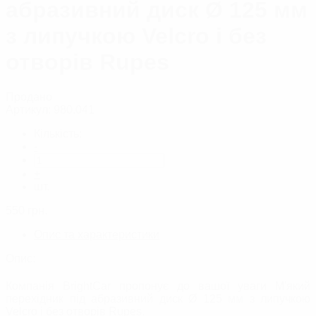
абразивний диск Ø 125 мм
з липучкою Velcro і без
отворів Rupes
Продано
Артикул:
980.041
Кількість:
-
+
шт.
550
грн.
Опис та характеристики
Опис:
Компанія BrightCar пропонує до вашої уваги М'який
перехідник під абразивний диск Ø 125 мм з липучкою
Velcro і без отворів Rupes.