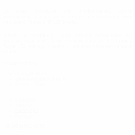
Ця м'яка підкладка для шліфувальних кругів,
використовується разом з кутовою полірувальною міні-
машинкою Rupes LHR12E Duetto.
Купити за вигідною ціною М'який перехідник під
абразивний диск Ø 125 мм з липучкою Velcro і без отворів
Rupes, Ви завжди можете в нашому інтернет-магазині
BrightСar.
Характеристики:
Бренд
RUPES
Країна виробник
Італія
Розмір
125 мм
Екстер'єр
Інтер'єр
Аксесуари
Бренди
+38 (050) 600 42 53