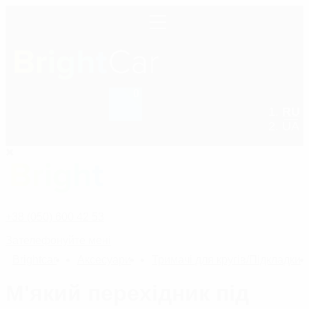
0
RU
+38 (050) 600 42 53
UA
+38 (050) 600 42 53
Зателефонуйте мені
Bright
car
Аксесуари
Тримачі для кругів/Підкладки
М'який перехідник під