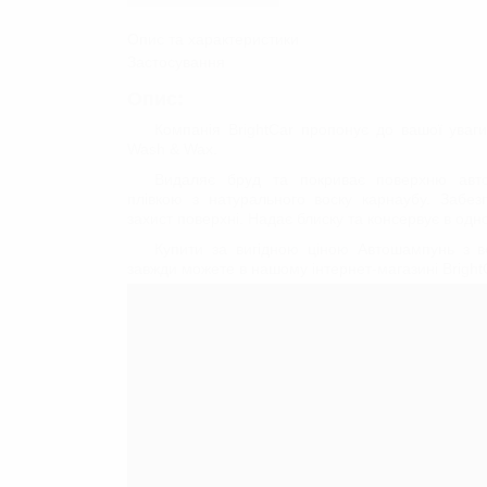
ЗАСОБИ ДЛЯ ОЧИЩЕННЯ
Опис та характеристики
КУЗОВА
Застосування
Очищувачі лакофарбового по
Глина/Автоскраб
Опис:
Знежирювачі
Компанія BrightCar пропонує до вашої ува
Wash & Wax.
ВІДНОВЛЕННЯ ТА ЗАХИСТ
Видаляє бруд та покриває поверхню авт
ДОГЛЯД ЗА СКЛОМ
плівкою з натурального воску карнаубу. Забе
захист поверхні. Надає блиску та консервує в од
Купити за вигідною ціною Автошампунь з 
завжди можете в нашому інтернет-магазині Bright