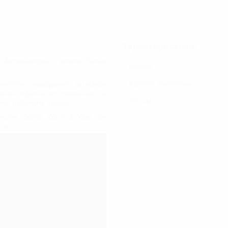
Шампуні для ручного миття
Шампуні для безконтактного миття
Осушувачі/Вологопоглиначі
криття
Характеристики:
НАБОРИ ДЛЯ ЕКСТЕР'ЄРУ АВТО
ги Автошампунь з воском Sonax
ДОГЛЯД ЗА МОТОЦИКЛОМ
Бренд
 ФАР
Країна виробник
омобіля невидимою захисною
зпечує одночасно очищення та
Об`єм
ному робочому процесі.
воском Sonax Wash & Wax, Ви
Сar.