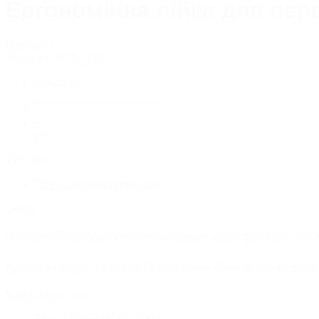
Ергономічна лійка для пере
Тверді воски
Рідкі воски
Глейзи
Сіланти
Продано
Захисні засоб
Артикул:
ACC_126
Засоби проти под
Кольорові відновлювальн
Кількість:
Поліролі для мет
-
Поліролі для хр
+
ПОЛІРУВАЛЬНІ П
шт.
276
грн.
РІДКЕ СКЛО/НАНОКЕ
Опис та характеристики
ЗАСОБИ ДЛЯ ОЧИЩЕН
Опис:
Компанія BrightCar пропонує до вашої уваги Ергономічна лі
Купити за вигідною ціною Ергономічна лійка для переливанн
Характеристики:
назад
Очищувачі лакофарбовог