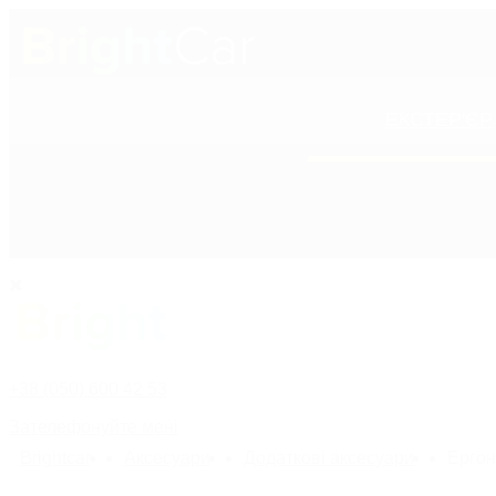
ЕКСТЕР'ЄР
+38 (050) 600 42 53
ПОЛІРОЛІ ДЛЯ КУ
+38 (050) 600 42 53
Зателефонуйте мені
Bright
car
Аксесуари
Додаткові аксесуари
Ергон
назад