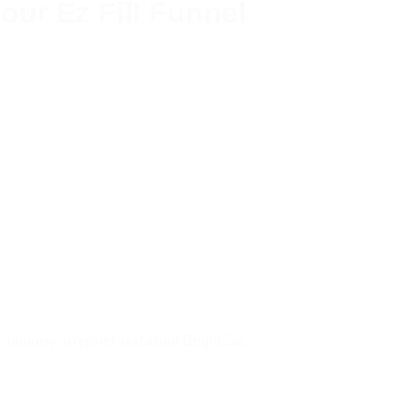
ur Ez Fill Funnel
ТРИГЕРИ/РОЗПИЛЮВАЧІ
ФАРТУХИ
ВІДРА ДЛЯ МИТТЯ АВТО
ПРОФЕСІЙНІ
ДОДАТКОВІ АКСЕСУАРИ
 нашому інтернет-магазині BrightСar.