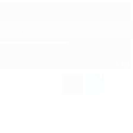
АКСЕСУАРИ
RU
UA
0
ПЛІКАТОРИ-ГУБКИ ТА МОЧАЛКИ
ОСВІЖУВАЧІ ПОВІТРЯ/
АРОМАТИЗАТОРИ
ШЛІФУВАЛЬНІ МАТЕРІАЛИ
ОЧИЩУВАЧІ КОНДИЦІОНЕРА
ЩІТКИ ТА ПЕНЗЛИКИ
Funnel