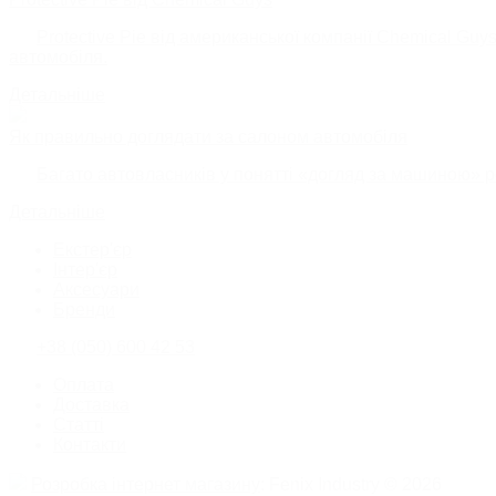
Protective Pie від американської компанії Chemical Gu
автомобіля.
Детальніше
Як правильно доглядати за салоном автомобіля
Багато автовласників у понятті «догляд за машиною» р
Детальніше
Екстер'єр
Інтер'єр
Аксесуари
Бренди
+38 (050) 600 42 53
Оплата
Доставка
Статті
Контакти
Розробка інтернет магазину
: Fenix Industry © 2026