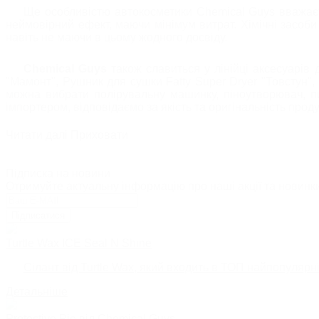
Ще особливістю автокосметики Chemical Guys вважаєтьс
неймовірний ефект, маючи мінімум витрат. Хімічні засоби
навіть не маючи в цьому жодного досвіду.
Chemical Guys
також славиться у лінійці аксесуарів
"Мамонт", Рушник для сушки Fatty Super Dryer "Товстун",
можна вибрати полірувальну машинку, піноутворювач, пил
імпортером, відповідаємо за якість та оригінальність прод
Читати далі
Приховати
Підписка на новини
Отримуйте актуальну інформацію про наші акції та новинк
Підписатися
Turtle Wax ICE Seal N Shine
Сілант від Turtle Wax, який входить в ТОП найпопулярн
Детальніше
Protective Pie від Chemical Guys