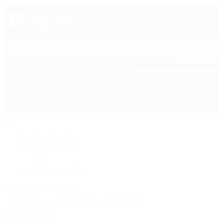
ЕКСТЕР'ЄР
+38 (050) 600 42 53
ПОЛІРОЛІ ДЛЯ КУ
+38 (050) 600 42 53
Зателефонуйте мені
Bright
car
Аксесуари
Фартухи
назад
Фільтр товарів