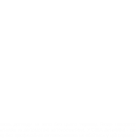
ТРИГЕРИ/РОЗПИЛЮВАЧІ
ФАРТУХИ
ВІДРА ДЛЯ МИТТЯ АВТО
ПРОФЕСІЙНІ
ДОДАТКОВІ АКСЕСУАРИ
ляють догляду за авто без цього терміну. Якщо говорити
деталях за допомогою автокосметики. У США детейлінг - це
у без професійної автокосметики не обійтись у цій справі!