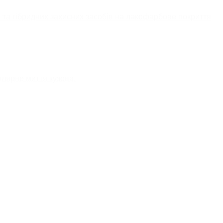
х та гібридних захисних засобів на лакофарбове покриття
улярне миття кузова.