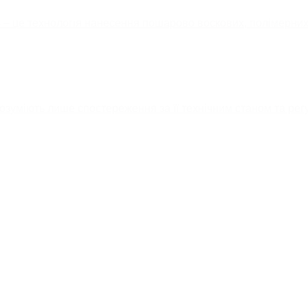
ys – це технологія нанесення пошарово воскових, полімерни
озуміють лише спостереження за її технічним станом та рег