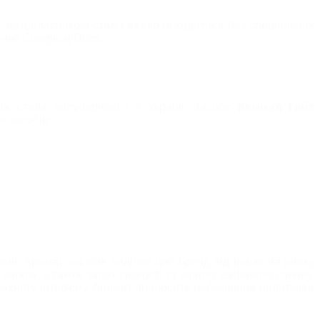
с автовласникові стало важко обходитися без спеціальних
анію Chemical Guys.
кож стала популярною і в Україні. Засоби
Кемікал Гайз
х засобів:
вні. Аромат засобів виділяє цей бренд від інших на ринку
напоїв, а також запах свіжості та нового шкіряного салону.
 захисту інтер'єру. Аромат приносить неймовірне додаткове