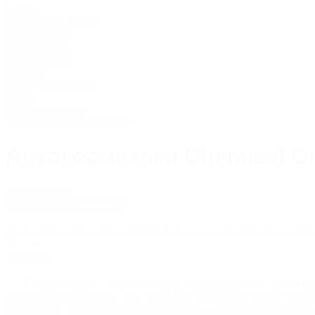
Тверді воски
Бренд
Рідкі воски
CHEMICAL GUYS
Глейзи
MEGUIAR`S
Сіланти
NANOSKIN
Захисні засоб
AUTOFIBER
Засоби проти под
RUPES
Кольорові відновлювальн
Країна виробник
Поліролі для мет
США
Поліролі для хр
Скинути фільтр
Нещодавно переглянуті
ПОЛІРУВАЛЬНІ П
Автокосметика Chemical G
РІДКЕ СКЛО/НАНОКЕ
Сортування:
ЗАСОБИ ДЛЯ ОЧИЩЕН
Мікрофібровий професійний фартух для детейлінгу від Ch
911
грн
Продано
У нашій країні тільки почало зароджуватися поняття
назад
доступними словами, то в розумінні більшості людей дете
мистецтво, там професіонали роблять неймовірні речі, на щ
Очищувачі лакофарбовог