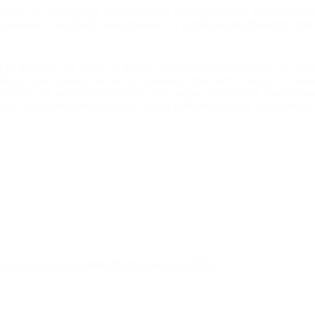
я, що продукція виготовлена ​​з натуральних компонентів 
 окремих продуктів виготовлені із делікатним ефектом для
 для догляду за авто. У цьому заслуга таких товарів як: 
 Щітки для хімчистки авто, Рукавиці для миття авто. На наш
осос та інші інструменти, які надає офіційний представ
укції, надаємо консультацію щодо добірки товару та нанесен
и
іших захисних покриттів для авто в США.