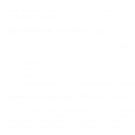
Глина/Автоскра
Знежирювачі
Виробництво автокосметики вже давно вийшло на новий
миючих засобів. Компанія BrightCar хотіла б допомогти у в
ВІДНОВЛЕННЯ ТА ЗАХ
Про компанію Chemical Guys
ДОГЛЯД ЗА СК
Компанія Chemical Guys вже давно займає лідируюч
виготовляються у США, штат Каліфорнія. Компанія була зас
Поліролі;
Силанті;
Глейзи;
Склади для інтер'єру та аксесуари для догляду за 
Переваги продукції Chemical Guys
Хімія Chemical Guys славиться тим, що
засоби
аромати
автокосметики. Тому майстри з різних куточків світу і оби
Можна відчути не тільки при використанні ароматизатора C
задоволення при використанні цих засобів для догляду за 