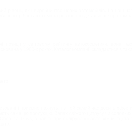
б
Шампуні для безконтактного миття
Осушувачі/Вологопоглиначі
 рівень, як і виробництво нових автомобілів. І в наш ча
иборі потрібної автохімії та розповісти детальніше про комп
ИСТ ФАР
НАБОРИ ДЛЯ ЕКСТЕР'ЄРУ АВТО
ЛОМ
ДОГЛЯД ЗА МОТОЦИКЛОМ
і позиції у світовому рейтингу автокосметики, вона та
нована у 1960-х роках. Каталог компанії складається з таки
авто.
зовані і приємно пахнуть, і в той самий час досить ефекти
рають саме цю продукцію. Запах свіжого цитрусу чи солодких 
hemical Guys, а навіть при поліруванні авто, хімчистці та
авто.