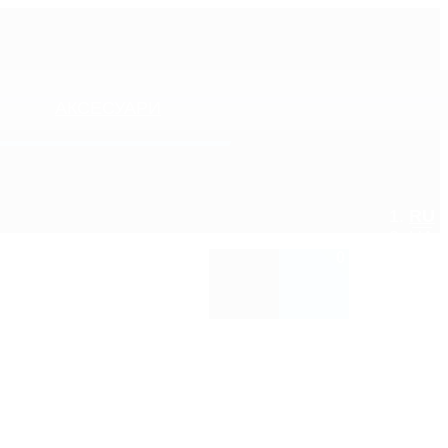
АКСЕСУАРИ
RU
UA
0
ПЛІКАТОРИ-ГУБКИ ТА МОЧАЛКИ
ОСВІЖУВАЧІ ПОВІТРЯ/
АРОМАТИЗАТОРИ
ШЛІФУВАЛЬНІ МАТЕРІАЛИ
ОЧИЩУВАЧІ КОНДИЦІОНЕРА
ЩІТКИ ТА ПЕНЗЛИКИ