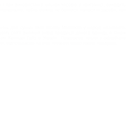
і при використанні кількох засобів у комплексі, виходить
 матеріалів, тобто можна не боятися наносити засоби, хоч
Рушник для сушки авто Woolly Mammoth у народі називають
ому сайті великий вибір продукції даного бренду, а також
ник Кемікал Гайз в Україні. Працюємо тільки з офіційним
ня, відповідаємо на інші питання щодо нашої продукції.