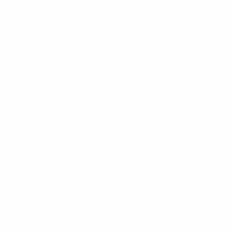
Склад NXT Water Bead Booster використовує новітні
гідрофобні полімерні технології для створення захисного
шару на пофарбованій поверхні автомобіля. Після
висихання складу надає поверхні водовідштовхувальні
властивості, завдяки яким вода збирається в краплі і без
труднощів стікає з поверхні.
Високотехнологічна полімерна формула для
надійної вологозахисту.
Залишає на поверхні водовідштовхувальний
шар.
Безпечна для будь-якої зовнішньої
пофарбованої поверхні.
Мінімізує ризик появи плям, патьоків та інших
викликаються вологою дефектів.
Купити за вигідною ціною Гідрофобний захисний засіб -
Meguiar's NXT Water Bead Booster, Ви завжди можете в
нашому інтернет-магазині BrightСar.
Характеристики: