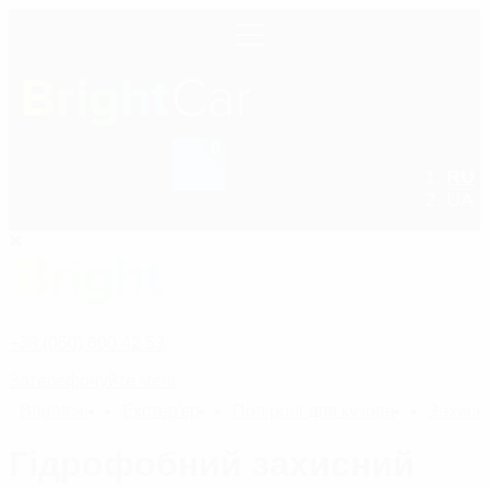
0
RU
+38 (050) 600 42 53
UA
+38 (050) 600 42 53
Зателефонуйте мені
Bright
car
Екстер'єр
Поліролі для кузова
Захисні
Гідрофобний захисний