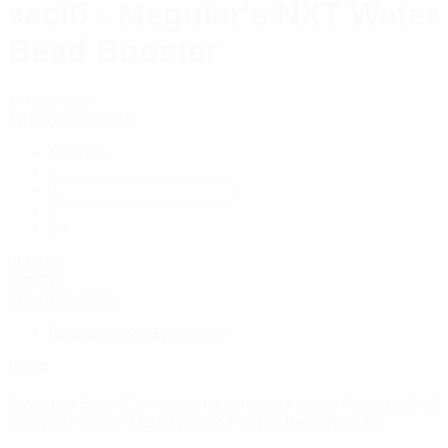
засіб - Meguiar's NXT Water
Bead Booster
У наявності
Артикул:
G30524
Кількість:
-
+
шт.
668
грн.
Купити
Купити в 1 клік
Опис та характеристики
Опис:
Компанія BrightCar пропонує до вашої уваги Гідрофобний
захисний засіб - Meguiar's NXT Water Bead Booster.