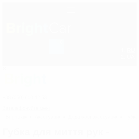
0
RU
+38 (050) 600 42 53
UA
+38 (050) 600 42 53
Зателефонуйте мені
Bright
car
Аксесуари
Додаткові аксесуари
Губка
Губка для миття рук -