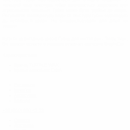
холодній воді текстура губки залишається жорсткою для
агресивного чищення. Губка може бути грубою до шкіри.
Регулюйте температуру води та текстуру губки відповідно
до чутливості шкіри. Не використовувати для дітей чи
тварин.
Купити за вигідною ціною Губка для миття рук - Turtle Wax,
Ви завжди можете в нашому інтернет-магазині BrightСar.
Характеристики:
Бренд
TURTLE WAX
Країна виробник
США
Екстер'єр
Інтер'єр
Аксесуари
Бренди
+38 (050) 600 42 53
Оплата
Доставка