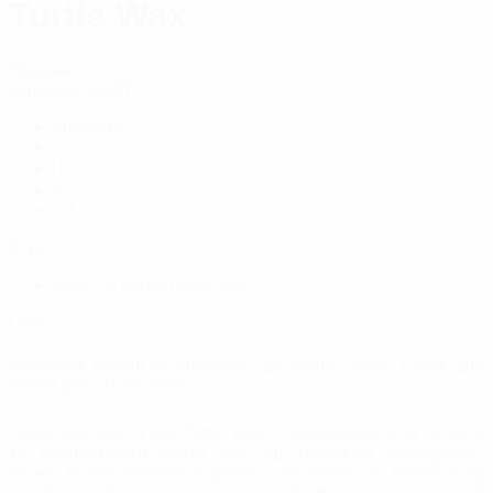
Turtle Wax
Продано
Артикул:
50687
Кількість:
-
+
шт.
0
грн.
Опис та характеристики
Опис:
Компанія BrightCar пропонує до вашої уваги Губка для
миття рук - Turtle Wax.
Губка для миття рук Turtle Wax - призначена для легкого
та комфортного миття рук від технічних забруднень.
Може застосовуватися двома способами. У теплій воді
текстура губки пом'якшується для м'якого чищення. У