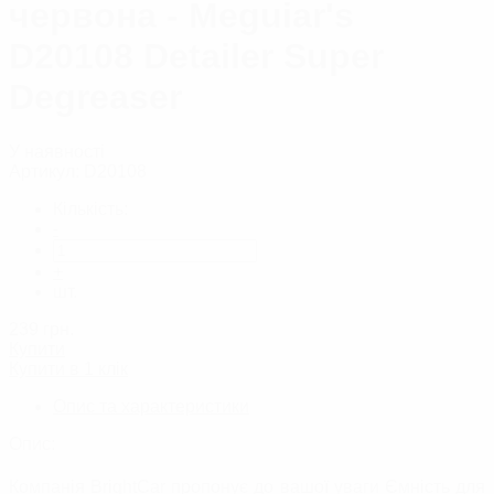
червона - Meguiar's
D20108 Detailer Super
Degreaser
У наявності
Артикул:
D20108
Кількість:
-
+
шт.
239
грн.
Купити
Купити в 1 клік
Опис та характеристики
Опис:
Компанія BrightCar пропонує до вашої уваги Ємність для