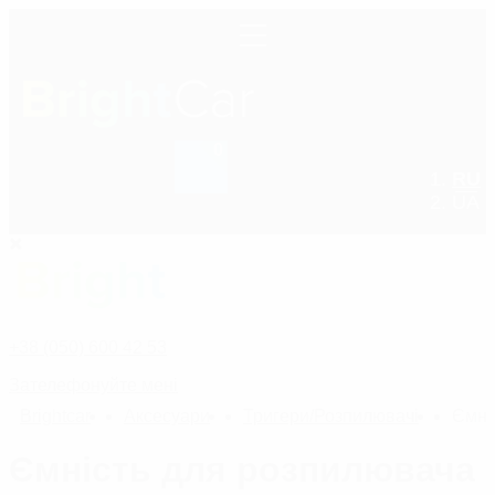
0
RU
+38 (050) 600 42 53
UA
+38 (050) 600 42 53
Зателефонуйте мені
Bright
car
Аксесуари
Тригери/Розпилювачі
Ємні
Ємність для розпилювача