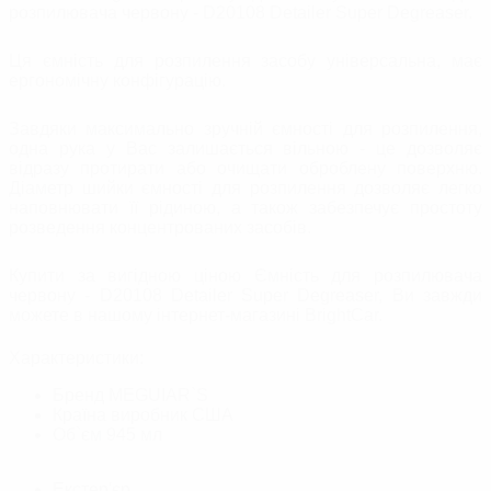
розпилювача червону - D20108 Detailer Super Degreaser.
Ця ємність для розпилення засобу універсальна, має
ергономічну конфігурацію.
Завдяки максимально зручній ємності для розпилення,
одна рука у Вас залишається вільною - це дозволяє
відразу протирати або очищати оброблену поверхню.
Діаметр шийки ємності для розпилення дозволяє легко
наповнювати її рідиною, а також забезпечує простоту
розведення концентрованих засобів.
Купити за вигідною ціною Ємність для розпилювача
червону - D20108 Detailer Super Degreaser, Ви завжди
можете в нашому інтернет-магазині BrightСar.
Характеристики:
Бренд
MEGUIAR`S
Країна виробник
США
Об`єм
945 мл
Екстер'єр