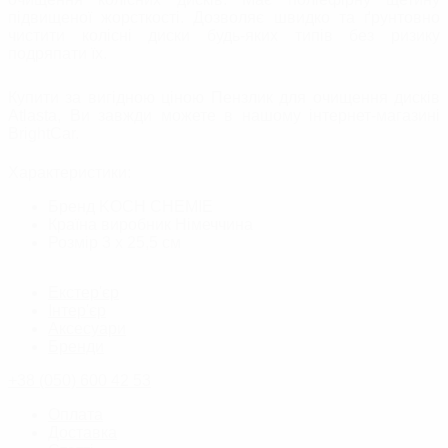
підвищеної жорсткості. Дозволяє швидко та ґрунтовно
чистити колісні диски будь-яких типів без ризику
подряпати їх.
Купити за вигідною ціною Пензлик для очищення дисків
Atlasta, Ви завжди можете в нашому інтернет-магазині
BrightСar.
Характеристики:
Бренд
KOCH CHEMIE
Країна виробник
Німеччина
Розмір
3 х 25,5 см
Екстер'єр
Інтер'єр
Аксесуари
Бренди
+38 (050) 600 42 53
Оплата
Доставка