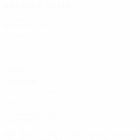
дисків Atlasta
У наявності
Артикул:
KC999340
Кількість:
-
+
шт.
1 265
грн.
Купити
Купити в 1 клік
Опис та характеристики
Опис:
Компанія BrightCar пропонує до вашої уваги Пензлик для
очищення дисків Atlasta.
Вкрай міцний і стійкий до впливу кислот пензлик для
очищення колісних дисків. Має поліефірну щетину