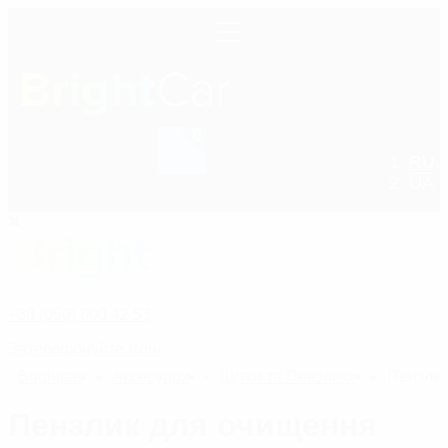
0
RU
+38 (050) 600 42 53
UA
+38 (050) 600 42 53
Зателефонуйте мені
Bright
car
Аксесуари
Щітки та Пензлики
Пензлик
Пензлик для очищення