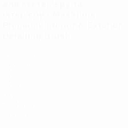
для екстер'єру та
інтер'єру - MaxShine
Premium Interior & Exterior
Detailing Brush
У наявності
Артикул:
704612
Кількість:
-
+
шт.
186
грн.
Купити
Купити в 1 клік
Опис та характеристики
Опис: