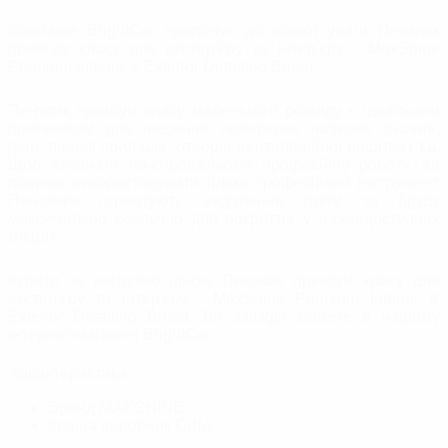
Компанія BrightCar пропонує до вашої уваги Пензлик
преміум класу для екстер'єру та інтер'єру - MaxShine
Premium Interior & Exterior Detailing Brush.
Пензлик преміум класу маленького розміру є ідеальним
помічником для чищення поверхонь навколо значків,
фар, панелі приладів, отворів вентиляційної решітки і т.д.
Щоб виконати по-справжньому професійну роботу, ви
повинні використовувати тільки професійний інструмент.
Пензлики гарантують видалення плям та бруду
максимально безпечно для покриттів у важкодоступних
місцях.
Купити за вигідною ціною Пензлик преміум класу для
екстер'єру та інтер'єру - MaxShine Premium Interior &
Exterior Detailing Brush, Ви завжди можете в нашому
інтернет-магазині BrightСar.
Характеристики:
Бренд
MAXSHINE
Країна виробник
США