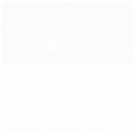
0
RU
+38 (050) 600 42 53
UA
+38 (050) 600 42 53
Зателефонуйте мені
Bright
car
Аксесуари
Щітки та Пензлики
Пензлик 
Пензлик преміум класу