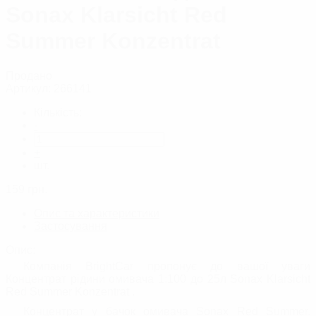
Sonax Klarsicht Red
Summer Konzentrat
Продано
Артикул:
266141
Кількість:
-
+
шт.
159
грн.
Опис та характеристики
Застосування
Опис:
Компанія BrightCar пропонує до вашої уваги
Концентрат рідини омивача 1:100 до 25л Sonax Klarsicht
Red Summer Konzentrat .
Концентрат у бачок омивача Sonax Red Summer.