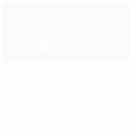
0
+38 (050) 600 42 53
RU
UA
+38 (050) 600 42 53
Зателефонуйте мені
Bright
car
Екстер'єр
Догляд за склом
Очищувачі 
Концентрат рідини
омивача 1:100 до 25л