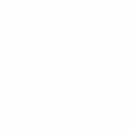
Для того, чтобы избежать загрязнения шлангов
системы омывателя стекла, важно
использовать именно дистилированную воду.
В конечном итоге вы сможете получить хороший
стеклоомыватель объемом 25 литров.
Также нужно отметить, что при использования
этого концентрата трещины не образовываются
вследствие внутренних напряжений на стеклах
фар. Концентрат Sonax абсолютно совместим с
любым типом пластика, резины, лакокрасочного
покрытия.
Екстер'єр
Інтер'єр
Аксесуари
Бренди
+38 (050) 600 42 53
Оплата
Доставка
Статті
Контакти