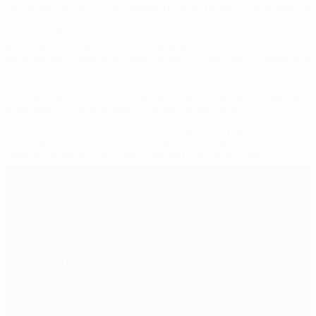
Літній концентрат для лобового скла та фар. Оптимальна
суміш із поверхнево-активних речовин та дисперсійних
речовин. Видаляє плівки, що спотворюють огляд, такі як
від масла, сажі, силікону, комах та інших потенційно
небезпечних дорожніх забруднень. Сумісний з віяловими
розпилювачами склоочисників. Завдяки своїй формулі
запобігає утворенню водного каменю, у зв'язку з чим його
можна змішувати з водопровідною водою будь-якої
жорсткості. З приємним та свіжим ароматом.
Купити за вигідною ціною Концентрат рідини омивача
1:100 до 25л Sonax Klarsicht Red Summer Konzentrat, Ви
завжди можете в нашому інтернет-магазині BrightСar.