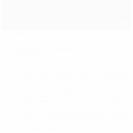
Характеристики:
Бренд
SONAX
Країна виробник
Німеччина
Об`єм
250 мл
Концентрат необходимо развести в пропорции
1:100, иcпользуя чистую воду. Чтобы избежать
загрязнения шлангов системы омывателя
стекла, необходимо использовать
дистилированную воду.
Объема концентрата в 250 мл. достаточно для
приготовления 25 литров жидкости
стеклоомывателя.
Средство совместимо с любым типом пластика,
резины и лакокрасочного покрытия. Развести
концентрат в соотношении 1:100 с
использованием чистой воды.