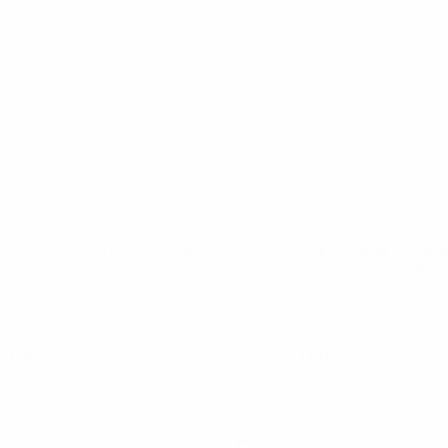
ІКАТОР THE EASY GRIP ULTRA
МІКРОФІБРОВИЙ РУШНИ
T HEX — LOGIC APPLICATOR
ELEGANT EDGELESS MICROF
PAD, BLUE
9
1013
ГРН
ГРН
ПРОДАНО
ПРОД