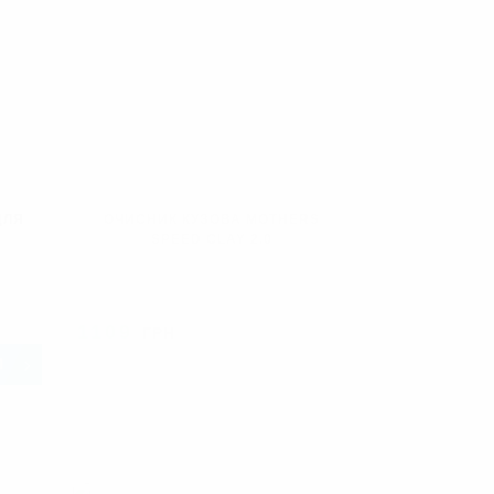
ДЛЯ
ОЧИСНИК КУЗОВА MOTHERS
SPEED CLAY 2.0
1109
ГРН
ПРОДАНО
И