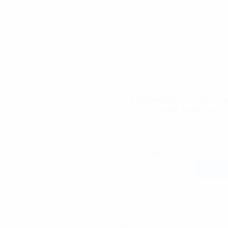
НЯ ГЛИНА ДЛЯ ОЧИЩЕННЯ
МІКРОФІБРОВА СЕРВЕТКА 
ОФАРБОВИХ ПОВЕРХОНЬ ТА
КУЗОВА SONAX 2X
А SONAX CLAY LACKPEELING
0
308
ГРН
ГРН
ПРОДАНО
КУПИТ