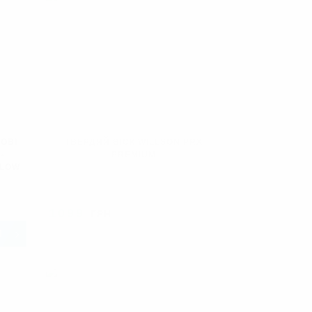
ОВІ
ТВЕРДИЙ ВІСК WILLSON PRX
-
PREMIUM
LLOW
1099
ГРН
ПРОДАНО
И