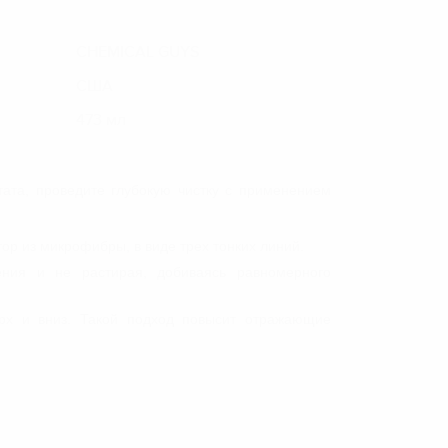
CHEMICAL GUYS
США
473 мл
ата, проведите глубокую чистку с применением
р из микрофибры, в виде трех тонких линий.
ния и не растирая, добиваясь равномерного
ерх и вниз. Такой подход повысит отражающие