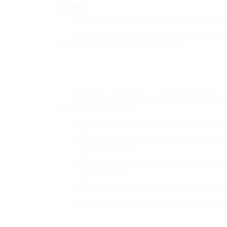
Опис:
ЗАСОБИ ДЛЯ ОЧИЩЕННЯ
КУЗОВА
Компанія BrightCar пропонує до вашої уваги К
Очищувачі лакофарбового по
Купити за вигідною ціною Крем-віск Butte
Глина/Автоскраб
нашому інтернет-магазині BrightСar.
Знежирювачі
ВІДНОВЛЕННЯ ТА ЗАХИСТ
ДОГЛЯД ЗА СКЛОМ
Крем-воск наносится на хорошо вымытые по
автомобильной глины.
Далее Тщательно встряхните флакон с крем
Распределите средство на поверхност
распределения.
На горизонтальные участки продукт нуж
способности.
После приобретения продуктом белесого ц
Наслаждайтесь великолепием и глубиной сия