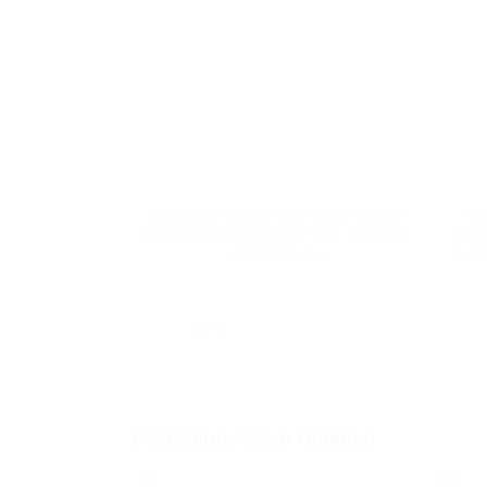
ДВОСТОРОННІЙ МІКРОФІБРОВИЙ
СИ
РУШНИК MICROFIBER MAX 2-FACED
ЛАК
SOFT TOUCH
СКЛ
456
70
ГРН
ПРОДАНО
Рекомендуемые товары: