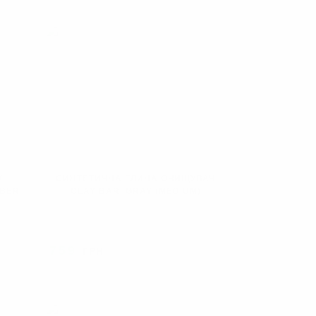
К
СИНТЕТИЧНА ГЛИНА ОЧИЩУВАЧ
IBER
CLAY BAR, GRAY (MEDIUM)
759
ГРН
АНО
ПРОДАНО