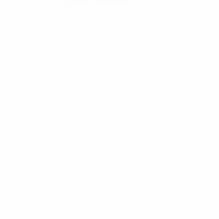
Супутні товари:
СИНТЕТИЧНА ГЛИНА ОЧИЩУВАЧ
АПЛ
CLAY BAR, BLUE (LIGHT)
SOF
759
32
ГРН
ПРОДАНО