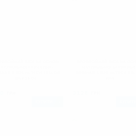
ОФЕСІЙНИЙ ВІСК НА ОСНОВІ
ПРОФЕСІЙНИЙ ВІСК НА ОСН
НАТУРАЛЬНОЇ КАРНАУБИ -
НАТУРАЛЬНОЇ КАРНАУБИ 
UIAR'S M26 HI-TECH YELLOW
MEGUIAR'S M26 HI-TECH YE
WAX 16 OZ
WAX
20
3128
ГРН
ГРН
КУПИТИ
КУПИТ