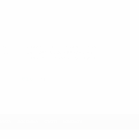
LINE
РІДКИЙ ВІСК КАРНАУБИ MOTHERS
2-04
CALIFORNIA GOLD BRAZAILIAN
CARNAUBA CLEANER LIQUID WAX
610
ГРН
АНО
ПРОДАНО
ПЛАТА
ДОСТАВКА
СТАТТІ
КОНТАКТИ