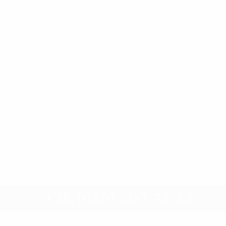
РЕМ-ВІСК CHERRY WET WAX
ТВЕРДИЙ ВІСК SONAX PROFI
HARD WAX CARNAUBA HW 0
14
596
ГРН
ГРН
ПРОДАНО
ПРОД
+38 (050) 600 42 53
О
Розробка інтернет магазину
: Fenix Industry © 2026