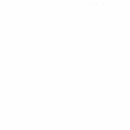
Шампуні для ручного миття
Характеристики:
Шампуні для безконтактного миття
рем-віск Butter Wet Wax
Бренд
Осушувачі/Вологопоглиначі
криття
r Wet Wax, Ви завжди можете в
Країна виробник
НАБОРИ ДЛЯ ЕКСТЕР'ЄРУ АВТО
Об`єм
ДОГЛЯД ЗА МОТОЦИКЛОМ
 ФАР
верхности. Если обычная мойка не принесла желаемого результ
-воском, для перемешивания компонентов и нанесите на аппликато
и площадью примерно 60х60 сантиметров, не применяя давле
но наносить движениями вперед и назад, на вертикальные вв
вета выполируйте его с применением микрофибрового полотенца.
ния вашего автомобиля!