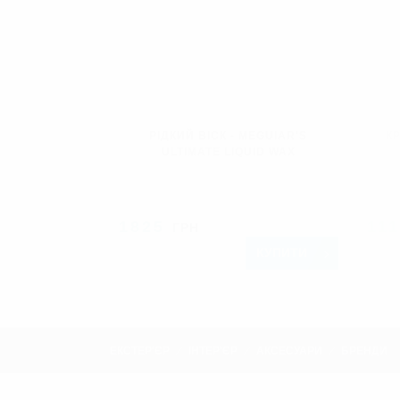
РІДКИЙ ВІСК - MEGUIAR'S
К
ULTIMATE LIQUID WAX
1825
11
ГРН
КУПИТИ
ЕКСТЕР'ЄР
ІНТЕР'ЄР
АКСЕСУАРИ
БРЕНДИ