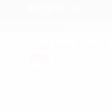
ЕКСТЕР'ЄР
BRIGHT
CAR
ЕКСТЕР'ЄР
ПОЛІРОЛІ ДЛЯ КУЗО
ПОЛІРОЛІ ДЛЯ КУЗОВА
Тверді воски
КРЕМ-ВІСК BUTTER
Рідкі воски
Глейзи
продано
Артикул:
WAC_201_16
Сіланти
Захисні засоби
Кількість:
-
+
шт.
Засоби проти подряпин
Кольорові відновлювальні пол
1 114
Поліролі для металу
ГРН.
Поліролі для хрому
ПОЛІРУВАЛЬНІ ПАСТИ
Опис та характеристики
Застосування
РІДКЕ СКЛО/НАНОКЕРАМІ