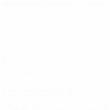
круг Koch Chemie — 15 см
У наявності
Артикул:
KC999286
Кількість:
-
+
шт.
1 140
грн.
Купити
Купити в 1 клік
Опис та характеристики
Опис:
Компанія BrightCar пропонує до вашої уваги Хутряний
полірувальний круг Koch Chemie — 15 см.
Шліфувально-полірувальне хутряне коло,
найефективніше при шліфуванні кузова. Служить для