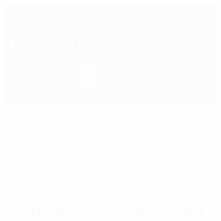
0
RU
+38 (050) 600 42 53
UA
+38 (050) 600 42 53
Зателефонуйте мені
Bright
car
Аксесуари
Полірувальні круги
Хутрян
Хутряний полірувальний