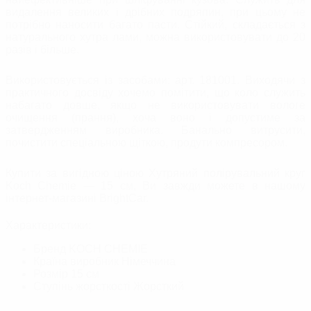
видалення великих і дрібних подряпин, при цьому не
потрібно наносити багато пасти. Стійкий, складається з
натурального хутра лами, можна використовувати до 20
разів і більше.
Використовується із засобами: арт. 181001. Виходячи з
практичного досвіду хочемо помітити, що коло служить
набагато довше, якщо не використовувати вологе
очищення (прання), хоча воно і допустиме за
затвердженням виробника. Банально витрусити,
почистити спеціальною щіткою, продути компресором.
Купити за вигідною ціною Хутряний полірувальний круг
Koch Chemie — 15 см, Ви завжди можете в нашому
інтернет-магазині BrightСar.
Характеристики:
Бренд
KOCH CHEMIE
Країна виробник
Німеччина
Розмір
15 см
Ступінь жорсткості
Жорсткий