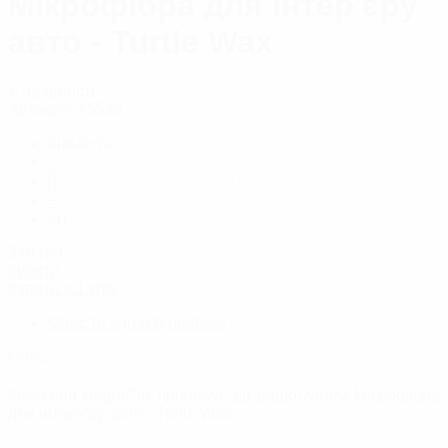
Мікрофібра для інтер'єру
авто - Turtle Wax
У наявності
Артикул:
X5533
Кількість:
-
+
шт.
340
грн.
Купити
Купити в 1 клік
Опис та характеристики
Опис:
Компанія BrightCar пропонує до вашої уваги Мікрофібра
для інтер'єру авто - Turtle Wax.