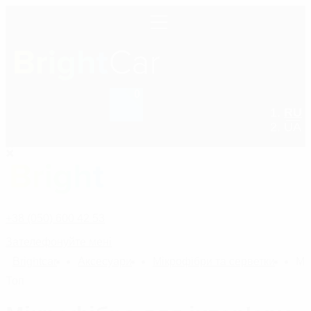
0
RU
+38 (050) 600 42 53
UA
+38 (050) 600 42 53
Зателефонуйте мені
Bright
car
Аксесуари
Мікрофібри та серветки
Мі
Топ