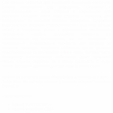
Спеціальна серветка для глибокого очищення елементів
салону автомобіля від забруднень. Серветка є
двосторонньою – одна сторона є вафельною для
усунення складних плям, інша сторона – махрова, для
полірування та кінцевої обробки поверхонь. Серветка
відрізняється високою гігроскопічністю і відмінно вбирає
вологу з поверхонь разом з абразивними частинками
забруднень, надійно захищаючи поверхні, що
обробляються від пошкоджень під час очищення і
полірування. Універсально підходить для догляду за
панеллю приладів, шкіряною оббивкою крісел, різними
пластмасовими та вініловими елементами. Висока якість
матеріалів виготовлення забезпечує дуже тривалий
термін служби серветки та її повну сумісність із будь-
якими засобами автохімії для догляду за інтер'єром.
Купити за вигідною ціною Мікрофібра для інтер'єру авто -
Turtle Wax, Ви завжди можете в нашому інтернет-магазині
BrightСar.
Характеристики:
Бренд
TURTLE WAX
Країна виробник
США