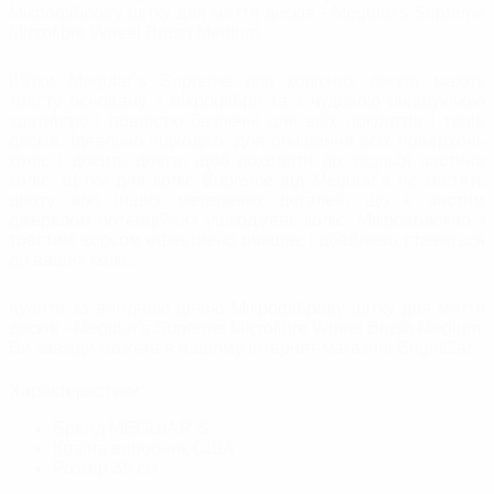
Мікрофіброву щітку для миття дисків - Meguiar's Supreme
Microfibre Wheel Brush Medium.
Щітки Meguiar`s Supreme для колісних дисків мають
товсту основану з мікрофібри та з чудовою очищуючою
здатністю і повністю безпечні для всіх покриттів і типів
дисків. Ідеально підходить для очищення всіх поверхонь
коліс і досить довга, щоб доходити до задньої частини
коліс. Щітки для коліс Supreme від Meguiar`s не містять
дроту або інших металевих деталей, що є частим
джерелом потенційних ушкоджень коліс. Мікроволокно з
товстим ворсом ефективно очищає і дбайливо ставиться
до ваших коліс.
Купити за вигідною ціною Мікрофіброву щітку для миття
дисків - Meguiar's Supreme Microfibre Wheel Brush Medium,
Ви завжди можете в нашому інтернет-магазині BrightСar.
Характеристики:
Бренд
MEGUIAR`S
Країна виробник
США
Розмір
35 см