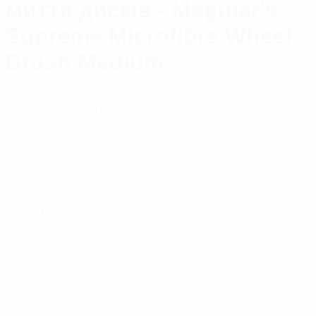
миття дисків - Meguiar's
Supreme Microfibre Wheel
Brush Medium
У наявності
Артикул:
X1902EU
Кількість:
-
+
шт.
1 309
грн.
Купити
Купити в 1 клік
Опис та характеристики
Опис:
Компанія BrightCar пропонує до вашої уваги