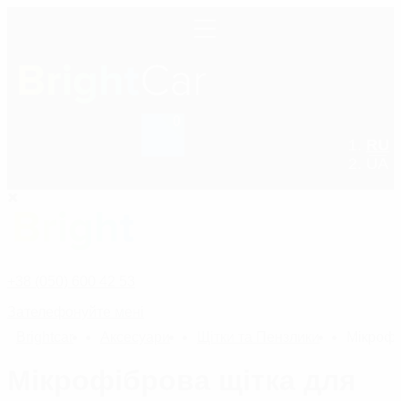
0
RU
+38 (050) 600 42 53
UA
+38 (050) 600 42 53
Зателефонуйте мені
Bright
car
Аксесуари
Щітки та Пензлики
Мікрофі
Мікрофіброва щітка для