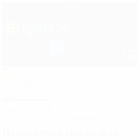
0
RU
+38 (050) 600 42 53
UA
+38 (050) 600 42 53
Зателефонуйте мені
Bright
car
Аксесуари
Мікрофібри та серветки
На
Натуральна замша для