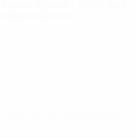
сушки кузова - Turtle Wax
Natural Chamos
Продано
Артикул:
CL412
Кількість:
-
+
шт.
561
грн.
Опис та характеристики
Опис:
Компанія BrightCar пропонує до вашої уваги Натуральна
замша для сушки кузова - Turtle Wax Natural Chamos.
Високоякісна натуральна замша для протирання кузова