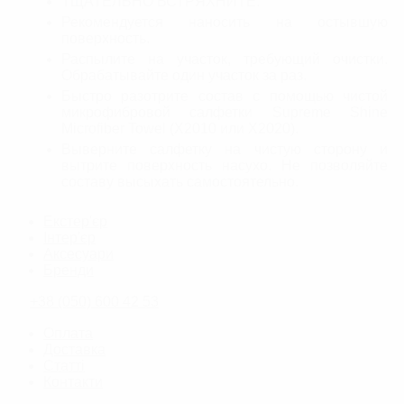
ТЩАТЕЛЬНО ВСТРЯХНИТЕ.
Рекомендуется наносить на остывшую
поверхность.
Распылите на участок, требующий очистки.
Обрабатывайте один участок за раз.
Быстро разотрите состав с помощью чистой
микрофибровой салфетки Supreme Shine
Microfiber Towel (X2010 или X2020).
Выверните салфетку на чистую сторону и
вытрите поверхность насухо. Не позволяйте
составу высыхать самостоятельно.
Екстер'єр
Інтер'єр
Аксесуари
Бренди
+38 (050) 600 42 53
Оплата
Доставка
Статті
Контакти