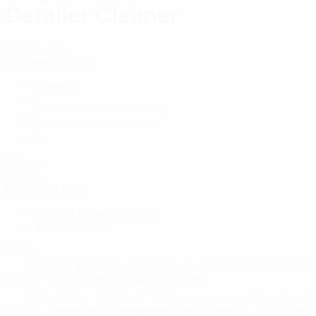
Detailer Cleaner
У наявності
Артикул:
G13616
Кількість:
-
+
шт.
574
грн.
Купити
Купити в 1 клік
Опис та характеристики
Застосування
Опис:
Компанія BrightCar пропонує до вашої уваги Очисник
салону - Quick Interior Detailer Cleaner.
Quik Interior Detailer™ Cleaner — це найшвидший
спосіб безпечного очищення пластикових, вінілових,