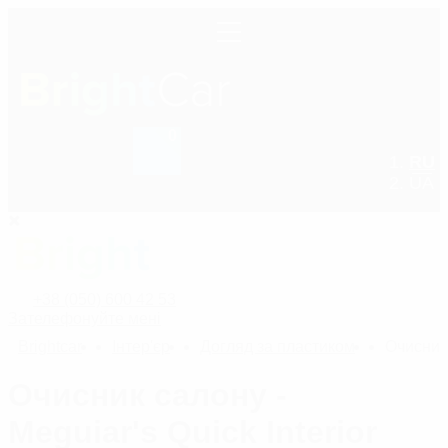
0
+38 (050) 600 42 53
RU
UA
+38 (050) 600 42 53
Зателефонуйте мені
Bright
car
Інтер'єр
Догляд за пластиком
Очисник 
Очисник салону -
Meguiar's Quick Interior