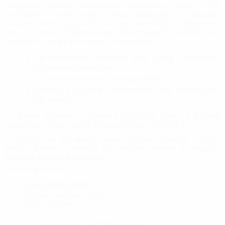
шкіряних, гумових, металевих поверхонь і навіть LCD
моніторів і навігаторів. М'яка формула з високою
змащувальною здатністю швидко видаляє забруднення,
пил і плям, відновлюючи початковий вигляд всіх
поверхонь всередині салону автомобіля.
Удосконалена формула для більш глибокого
очищення поверхонь.
Не залишає нальоту або розлучень.
Містить відбивачі УФ-променів для найкращої
УФ-захисту.
Даний продукт ви можете придбати також у вигляді
серветок — Quik Interior Detailer Wipes, туба 25 шт.
Купити за вигідною ціною Очисник салону - Quick
Interior Detailer Cleaner, Ви завжди можете в нашому
інтернет-магазині BrightСar.
Характеристики:
Бренд
MEGUIAR`S
Країна виробник
США
Об`єм
473 мл