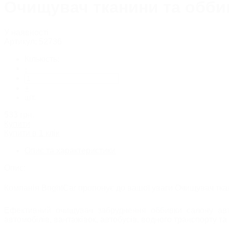
Очищувач тканини та оббивк
Тверді воски
Рідкі воски
Глейзи
Сіланти
У наявності
Захисні засоб
Артикул:
52736
Засоби проти под
Кольорові відновлювальн
Кількість:
Поліролі для мет
-
Поліролі для хр
+
ПОЛІРУВАЛЬНІ П
шт.
533
грн.
РІДКЕ СКЛО/НАНОКЕ
Купити
Купити в 1 клік
ЗАСОБИ ДЛЯ ОЧИЩЕН
Опис та характеристики
Опис:
Компанія BrightCar пропонує до вашої уваги Очищувач тканин
Ефективний очищувач забруднення оббивки салону авт
назад
автомобілів, вантажівок, автобусів, водного транспорту та
Очищувачі лакофарбовог