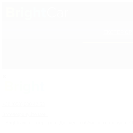
ЕКСТЕР'ЄР
+38 (050) 600 42 53
ПОЛІРОЛІ ДЛЯ КУ
+38 (050) 600 42 53
Зателефонуйте мені
Bright
car
Інтер'єр
Догляд за оббивкою салону
О
назад