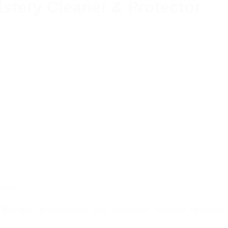
tery Cleaner & Protector
ТРИГЕРИ/РОЗПИЛЮВАЧІ
ФАРТУХИ
ВІДРА ДЛЯ МИТТЯ АВТО
ПРОФЕСІЙНІ
ДОДАТКОВІ АКСЕСУАРИ
ctor.
 Препарат розроблений для очищення оббивки легкових