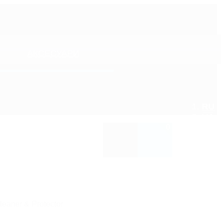
АКСЕСУАРИ
RU
UA
0
ПЛІКАТОРИ-ГУБКИ ТА МОЧАЛКИ
ОСВІЖУВАЧІ ПОВІТРЯ/
АРОМАТИЗАТОРИ
ШЛІФУВАЛЬНІ МАТЕРІАЛИ
ОЧИЩУВАЧІ КОНДИЦІОНЕРА
ЩІТКИ ТА ПЕНЗЛИКИ
eaner & Protector