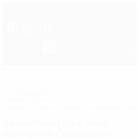
0
+38 (050) 600 42 53
RU
UA
+38 (050) 600 42 53
Зателефонуйте мені
Bright
car
Інтер'єр
Освіжувачі повітря/Ароматизато
Ароматизатор в авто
Honeydew Cantaloupe