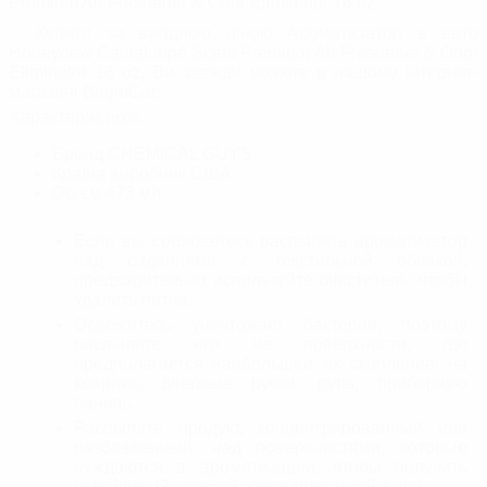
Premium Air Freshener & Odor Eliminator 16 oz
Купити за вигідною ціною Ароматизатор в авто
Honeydew Cantaloupe Scent Premium Air Freshener & Odor
Eliminator 16 oz, Ви завжди можете в нашому інтернет-
магазині BrightСar.
Характеристики:
Бренд
CHEMICAL GUYS
Країна виробник
США
Об`єм
473 мл
Если вы собираетесь распылять ароматизатор
над сидениями с текстильной обивкой,
предварительно используйте очиститель, чтобы
удалить пятна.
Освежитель уничтожает бактерии, поэтому
распылите его на поверхности, где
предполагается наибольшее их скопление: на
коврики, дверные ручки, руль, приборную
панель.
Распылите продукт, концентрированный или
разбавленный, над поверхностями, которые
нуждаются в ароматизации, чтобы получить
устойчивый, свежий запах мускатной дыни.