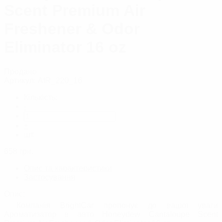
Scent Premium Air
Freshener & Odor
Eliminator 16 oz
Продано
Артикул:
AIR_220_16
Кількість:
-
+
шт.
658
грн.
Опис та характеристики
Застосування
Опис:
Компанія BrightCar пропонує до вашої уваги
Ароматизатор в авто Honeydew Cantaloupe Scent