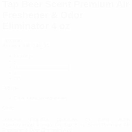
Tap Beer Scent Premium Air
Freshener & Odor
Eliminator 4 oz
Продано
Артикул:
AIR_245_04
Кількість:
-
+
шт.
405
грн.
Опис та характеристики
Опис:
Компанія BrightCar пропонує до вашої уваги
Ароматизатор в авто On Tap Beer Scent Premium Air
Freshener & Odor Eliminator 4 oz