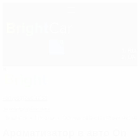
0
RU
+38 (050) 600 42 53
UA
+38 (050) 600 42 53
Зателефонуйте мені
Bright
car
Інтер'єр
Освіжувачі повітря/Ароматизато
Ароматизатор в авто On