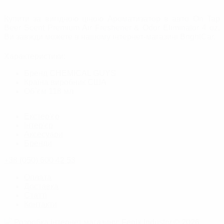
Купити за вигідною ціною Ароматизатор в авто On Tap
Beer Scent Premium Air Freshener & Odor Eliminator 4 oz,
Ви завжди можете в нашому інтернет-магазині BrightСar.
Характеристики:
Бренд
CHEMICAL GUYS
Країна виробник
США
Об`єм
118 мл
Екстер'єр
Інтер'єр
Аксесуари
Бренди
+38 (050) 600 42 53
Оплата
Доставка
Статті
Контакти
Розробка інтернет магазину
: Fenix Industry © 2026