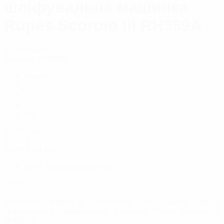
шліфувальна машинка
Rupes Scorpio III RH359A
У наявності
Артикул:
RH359A
Кількість:
-
+
шт.
15 573
грн.
Купити
Купити в 1 клік
Опис та характеристики
Опис:
Компанія BrightCar пропонує до вашої уваги
Пневматичну шліфувальну машинку Rupes Scorpio III
RH359A.