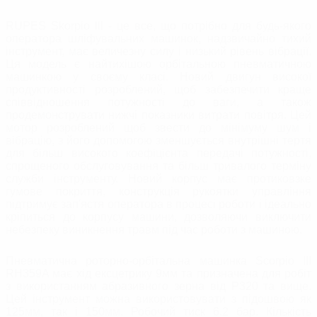
RUPES Skorpio lll - це все, що потрібно для будь-якого
оператора шліфувальних машинок, надзвичайно тихий
інструмент, має величезну силу і низький рівень вібрації.
Ця модель є найтихішою орбітальною пневматичною
машинкою у своєму класі. Новий двигун високої
продуктивності розроблений, щоб забезпечити краще
співвідношення потужності до ваги, а також
продемонструвати нижчі показники витрати повітря. Цей
мотор розроблений щоб звести до мінімуму шум і
вібрацію, з його допомогою зменшується внутрішні тертя
для більш високого коефіцієнта передачі потужності,
спрощеного обслуговування та більш тривалого терміну
служби інструменту. Новий корпус має протиковзке
гумове покриття, конструкція рукоятки управління
підтримує зап'ястя оператора в процесі роботи і ідеально
кріпиться до корпусу машини, дозволяючи виключити
небезпеку виникнення травм під час роботи з машиною.
Пневматична роторно-орбітальна машинка Scorpio III
RH359A має хід ексцетрику 9мм та призначена для робіт
з використанням абразивного зерна від Р320 та вище.
Цей інструмент можна використовувати з підошвою як
125мм, так і 150мм. Робочий тиск 6.2 бар. Кількість