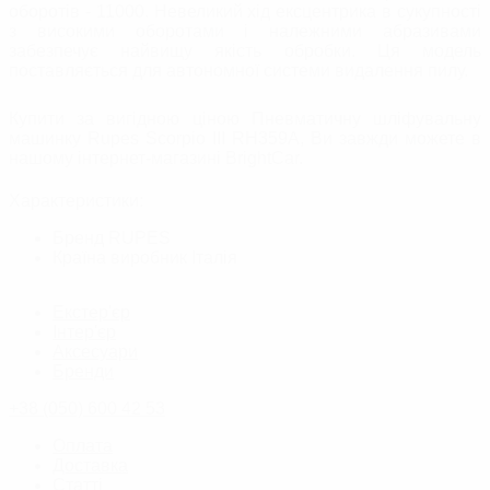
оборотів - 11000. Невеликий хід ексцентрика в сукупності
з високими оборотами і належними абразивами
забезпечує найвищу якість обробки. Ця модель
поставляється для автономної системи видалення пилу.
Купити за вигідною ціною Пневматичну шліфувальну
машинку Rupes Scorpio III RH359A, Ви завжди можете в
нашому інтернет-магазині BrightСar.
Характеристики:
Бренд
RUPES
Країна виробник
Італія
Екстер'єр
Інтер'єр
Аксесуари
Бренди
+38 (050) 600 42 53
Оплата
Доставка
Статті