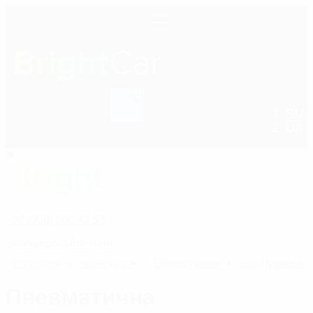
0
RU
+38 (050) 600 42 53
UA
+38 (050) 600 42 53
Зателефонуйте мені
Bright
car
Аксесуари
Обладнання
Шліфувальні
Пневматична