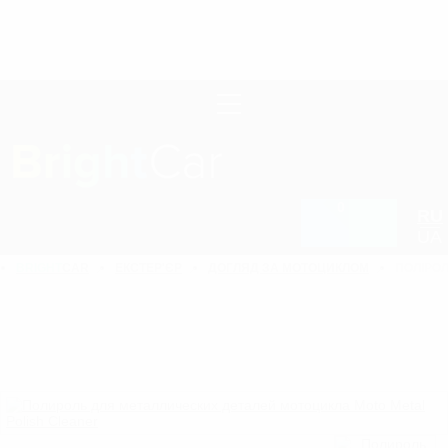
0
RU
UA
BRIGHT
CAR
ЕКСТЕР'ЄР
ДОГЛЯД ЗА МОТОЦИКЛОМ
ПОЛІРО