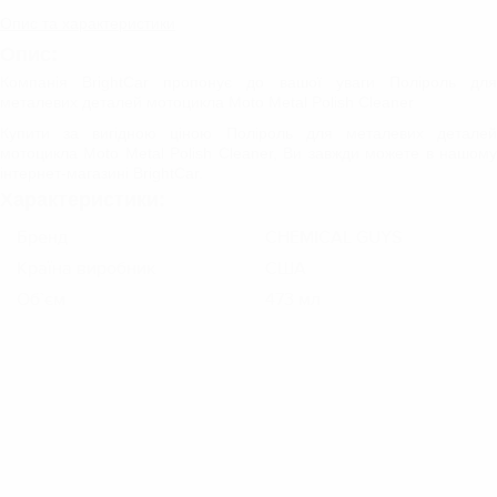
Опис та характеристики
Опис:
Компанія BrightCar пропонує до вашої уваги Поліроль для
металевих деталей мотоцикла Moto Metal Polish Cleaner
Купити за вигідною ціною Поліроль для металевих деталей
мотоцикла Moto Metal Polish Cleaner, Ви завжди можете в нашому
інтернет-магазині BrightСar.
Характеристики:
Бренд
CHEMICAL GUYS
Країна виробник
США
Об`єм
473 мл