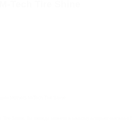
M-Tech Tire Shine
ДОГЛЯД ЗА ЗОВНІШНІМ
ПЛАСТИКОМ ТА ГУМОЮ
и
назад
ряпин
і поліролі
ДОГЛЯД ЗА ДИСКАМИ
Полірувальні машинки
алу
Освітлення для детейлінгу
ому
Шліфувальні машинки
ДОГЛЯД ЗА ШИНАМИ
Піноутворювачі
АСТИ
Озоногенератори
Турбосушки
Пилососи для автомийки
ДОГЛЯД ЗА ДВИГУНОМ
Візки для детейлінгу
РАМІКА
МІКРОФІБРИ ТА СЕРВЕТКИ
ШАМПУНІ
НЯ КУЗОВА
шин Mothers M-Tech Tire Shine.
назад
 Tire Shine, Ви завжди можете в нашому інтернет-магазині B
Універсальні шампуні
о покриття
Шампуні для ручного миття