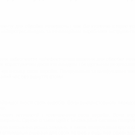
енту для обробки поверхонь і має багатолітню історію успі
 з найпрогресивніших та інноваційних виробників інструменті
ння забезпечити найефективніші рішення для обробки пове
є користувачам досягати швидких і бездоганних результатів
 ергономіці своїх виробів. Полірувальні та шліфувальні м
лий час без відчуття втоми.
айвищої якості своїх виробів. Вони використовують передов
ти.
 нових технологій і поліпшенням своїх виробів. Вони вп
верхонь. Одною із таких ідей є Інноваційна система полір
ля виконання різних завдань, а також полірувальні круги са
 оптимальні рішення для своїх потреб у будь-якій сфері зас