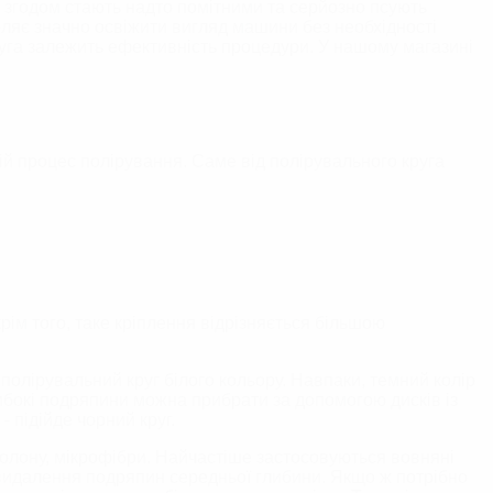
кі згодом стають надто помітними та серйозно псують
ляє значно освіжити вигляд машини без необхідності
руга залежить ефективність процедури. У нашому магазині
ій процес полірування. Саме від полірувального круга
рім того, таке кріплення відрізняється більшою
полірувальний круг білого кольору. Навпаки, темний колір
либокі подряпини можна прибрати за допомогою дисків із
 підійде чорний круг.
ролону, мікрофібри. Найчастіше застосовуються вовняні
 видалення подряпин середньої глибини. Якщо ж потрібно