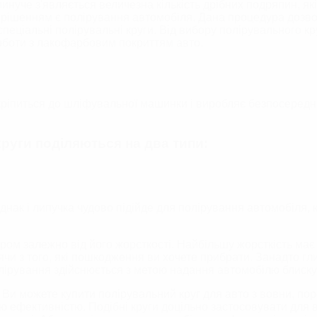
минуче з'являється величезна кількість дрібних подряпин, я
б
Шампуні для безконтактного миття
 рішенням є полірування автомобіля. Дана процедура дозво
Осушувачі/Вологопоглиначі
еціальні полірувальні круги. Від вибору полірувального к
 роботи з лакофарбовим
покриттям
авто.
ИСТ ФАР
НАБОРИ ДЛЯ ЕКСТЕР'ЄРУ АВТО
ЛОМ
ДОГЛЯД ЗА МОТОЦИКЛОМ
 кріпиться до шліфувальної машинки і виробляє безпосередн
круги поділяються на два типи:
днак і липучка чудово підійде для полірування автомобіля, к
ом залежно від його жорсткості. Найбільшу жорсткість має 
дячи з того, які пошкодження ви хочете прибрати. Занадто г
ірування здійснюється з метою надання автомобілю блиску -
 Ви можете купити полірувальний круг для авто з вовни, по
ою ефективністю. Подібні круги доцільно застосовувати для