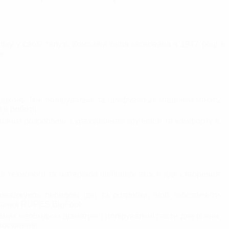
ху у своїй галузі. Компанія була заснована в 1947 році в
в.
рхонь. Їхні полірувальні та шліфувальні машинки мають
 в роботі.
ашинки розроблені з урахуванням зручності та комфорту в
і технології та матеріали найвищої якості для створення
роваджують передові ідеї та розробки, щоб забезпечити
ування RUPES BigFoot
мих необхідних діаметрів і полірувальні пасти для різних
тосування.