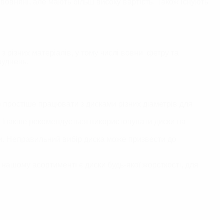
вовняні, але мають більш високу вартість. Також існують
 різних матеріалів, у тому числі вовни, фетру та
руднень.
е простіше працювати з дисками різних діаметрів для
я. Інакше рекомендується використовувати диски на
ти. Неправильний вибір диска може призвести до
 нашому асортименті є диски будь-якої жорсткості, для