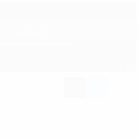
АКСЕСУАРИ
RU
UA
0
ПЛІКАТОРИ-ГУБКИ ТА МОЧАЛКИ
ОСВІЖУВАЧІ ПОВІТРЯ/
АРОМАТИЗАТОРИ
ШЛІФУВАЛЬНІ МАТЕРІАЛИ
ОЧИЩУВАЧІ КОНДИЦІОНЕРА
ЩІТКИ ТА ПЕНЗЛИКИ