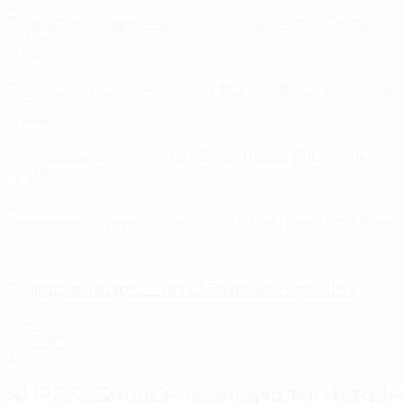
Полірувальний круг — синій 150/180 мм Rupes Coarse
674
грн
Купити
Полірувальний круг — зелений 150/180 мм Rupes Medium
674
грн
Купити
Полірувальний круг — жовтий 150/180 мм Rupes Fine
674
грн
Купити
Полірувальний круг — білий 150/180 мм Rupes Ultra Fine
674
грн
Купити
Полірувальний круг — сірий 150/180 мм Rupes UHS
674
грн
Купити
Показати ще
1
2
RUPES: Виробник високоякісного ін