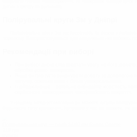
видалити глибші пошкодження, то найкраще підійде диск з п
диски з фетру та вулканіту.
Полірувальні круги Зм у Дніпрі
Полірувальні круги Зм застосовують як разом з полірува
поролону. Використовуються для видалення неглибоких п
Рекомендації при виборі
При виборі диска слід звертати увагу на його діамет
обробки різних поверхонь.
Якщо ви плануєте виконувати роботу за допомогою по
липучці, оскільки вони є більш універсальними.
І найважливіше – ретельно вибирайте жорсткість пол
серйозного пошкодження лакофарбового покриття.
У нашому інтернет-магазині ви можете купити полірувал
будь-якого типу кріплення. Купувати у нас ви можете, не ви
Полірувальний круг — синій 34/40 мм Rupes Coarse
218
грн
Купити