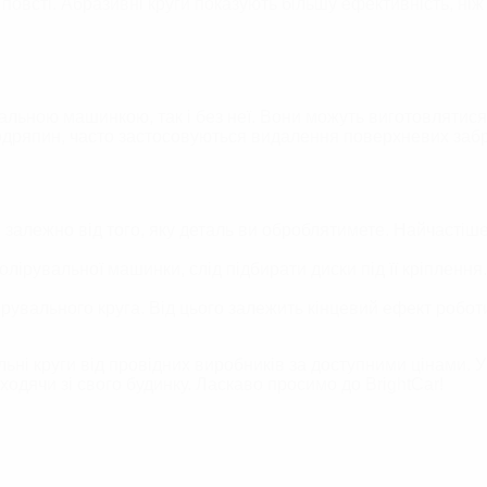
овсті. Абразивні круги показують більшу ефективність, ніж 
льною машинкою, так і без неї. Вони можуть виготовлятися з
одряпин, часто застосовуються видалення поверхневих заб
р, залежно від того, яку деталь ви оброблятимете. Найчастіш
лірувальної машинки, слід підбирати диски під її кріпленн
ірувального круга. Від цього залежить кінцевий ефект робо
ьні круги від провідних виробників за доступними цінами. У
ходячи зі свого будинку. Ласкаво просимо до BrightCar!