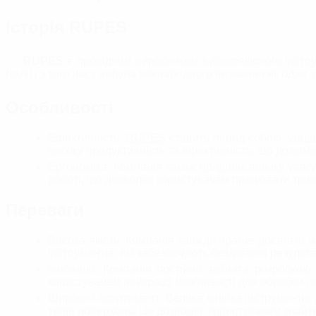
Історія RUPES
RUPES
є провідним виробником високоякісного інструм
Італії і з того часу набула міжнародного визнання як один
Особливості
Ефективність:
RUPES
ставить перед собою завда
високу продуктивність та ефективність, що дозволя
Ергономіка: Компанія також приділяє велику увагу
роботі, що дозволяє користувачам працювати трива
Переваги
Висока якість: Компанія завжди прагне досягати н
інструментів, які забезпечують бездоганні результа
Інновації: Компанія постійно зайнята розробкою
користувачам найкращі можливості для обробки по
Широкий асортимент: Велика лінійка інструментів д
типів поверхонь. Це дозволяє користувачам знайти