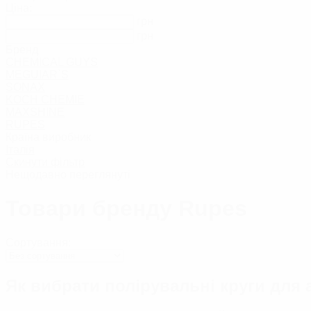
Тверді воски
Ціна:
Рідкі воски
грн
Глейзи
грн
Сіланти
Бренд
Захисні засоб
CHEMICAL GUYS
Засоби проти под
Кольорові відновлювальн
MEGUIAR`S
Поліролі для мет
SONAX
Поліролі для хр
KOCH CHEMIE
MAXSHINE
ПОЛІРУВАЛЬНІ П
RUPES
Країна виробник
Італія
РІДКЕ СКЛО/НАНОКЕ
Скинути фільтр
Нещодавно переглянуті
ЗАСОБИ ДЛЯ ОЧИЩЕН
Товари бренду Rupes
Сортування:
Як вибрати полірувальні круги для
назад
Очищувачі лакофарбовог