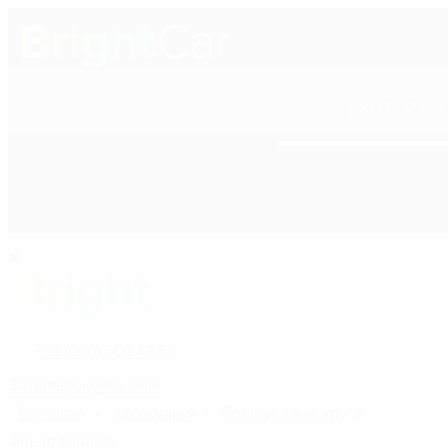
ЕКСТЕР'ЄР
+38 (050) 600 42 53
ПОЛІРОЛІ ДЛЯ КУ
+38 (050) 600 42 53
Зателефонуйте мені
Bright
car
Аксесуари
Полірувальні круги
назад
Фільтр товарів