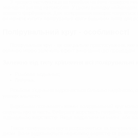
У процесі експлуатації автомобіля на його поверхні не
Глина/Автоскра
зовнішній вигляд автомобіля. У цьому випадку найкращим
Знежирювачі
повного фарбування. Для полірування використовуються сп
ви можете купити полірувальні круги будь-яких типів для
ВІДНОВЛЕННЯ ТА ЗАХ
Полірувальний круг - особливості
ДОГЛЯД ЗА СК
Полірувальне круг - це спеціальне пристосування, яке
великою мірою залежить ефект виконання цієї процедури.
Залежно від типу кріплення всі полірувальні 
Різьбове з'єднання;
Липучка.
Різьбове з'єднання відрізняється більшою надійністю, о
універсальністю.
Виробники позначають кожен полірувальний круг кольор
свідчить про м'якість. Вибирати жорсткість потрібно, вихо
підвищеною жорсткістю. Якщо подряпини незначні, або пол
Також полірувальні круги розрізняються за матеріалом.
диски. Вони відрізняються невисокою вартістю та відмінн