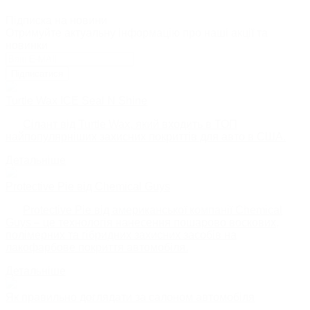
Підписка на новини
Отримуйте актуальну інформацію про наші акції та
новинки
Підписатися
Turtle Wax ICE Seal N Shine
Сілант від Turtle Wax, який входить в ТОП
найпопулярніших захисних покриттів для авто в США.
Детальніше
Protective Pie від Chemical Guys
Protective Pie від американської компанії Chemical
Guys – це технологія нанесення пошарово воскових,
полімерних та гібридних захисних засобів на
лакофарбове покриття автомобіля.
Детальніше
Як правильно доглядати за салоном автомобіля