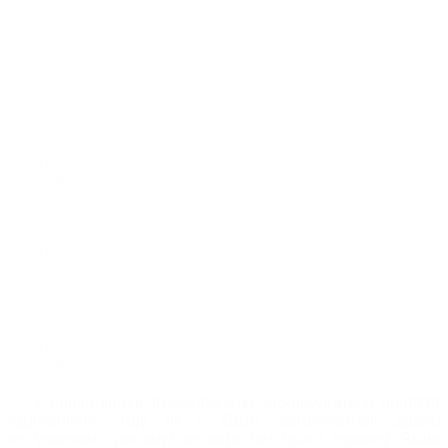
1114
грн
Продано
Полірувальна паста V38 Optical Grade Final 16 oz
1114
грн
Продано
Полірувальна паста без силікону P40 Polish
738
грн
Продано
Полірувальна паста Phase 5 Fiberglass Compound And
Polish 4 oz
481
грн
Продано
Полірувальна паста V4 All In One Polish + Shine + Sealant
4 oz
557
грн
Продано
У нашій країні тільки почало зароджуватися поняття
«Детейлінг», тоді як у США автолюбителі давно
не уявляють догляду за авто без цього терміну. Якщо