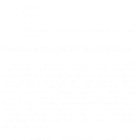
Поліролі;
Силанті;
Глейзи;
Склади для інтер'єру та аксесуари для догляду
за авто.
Переваги продукції Chemical Guys
Хімія Chemical Guys славиться тим, що
засоби
ароматизовані і приємно пахнуть, і в той самий час
досить ефективні. Аромат засобів виділяє цей бренд від
інших на ринку автокосметики. Тому майстри з різних
куточків світу і обирають саме цю продукцію. Запах
свіжого цитрусу чи солодких напоїв, а також запах
свіжості та нового шкіряного салону. Можна відчути не
тільки при використанні ароматизатора Chemical Guys, а
навіть при поліруванні авто, хімчистці та
захисту інтер'єру. Аромат приносить неймовірне
додаткове задоволення при використанні цих засобів
для догляду за авто.
Ще особливістю автокосметики Chemical Guys