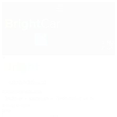
0
RU
+38 (050) 600 42 53
UA
+38 (050) 600 42 53
Зателефонуйте мені
Bright
car
Екстер'єр
Полірувальні пасти
Фільтр товарів
Ціна:
грн