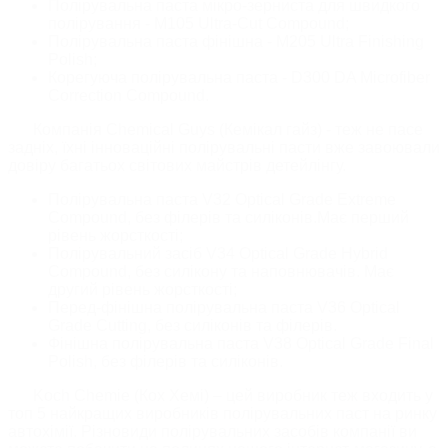
Полірувальна паста мікро-зерниста для швидкого
полірування - М105 Ultra-Cut Compound;
Полірувальна паста фінішна - M205 Ultra Finishing
Polish;
Корегуюча полірувальна паста - D300 DA Microfiber
Correction Compound.
Компанія Chemical Guys (Кемікал гайз) - теж не пасе
задніх, їхні інноваційні полірувальні пасти вже завоювали
довіру багатьох світових майстрів детейлінгу.
Полірувальна паста V32 Optical Grade Extreme
Compound, без філерів та силіконів.Має перший
рівень жорсткості;
Полірувальний засіб V34 Optical Grade Hybrid
Compound, без силікону та наповнювачів. Має
другий рівень жорсткості;
Перед-фінішна полірувальна паста V36 Optical
Grade Cutting, без силіконів та філерів.
Фінішна полірувальна паста V38 Optical Grade Final
Polish, без філерів та силіконів.
Koch Chemie (Кох Хемі) – цей виробник теж входить у
топ 5 найкращих виробників полірувальних паст на ринку
автохімії. Різновиди полірувальних засобів компанії ви