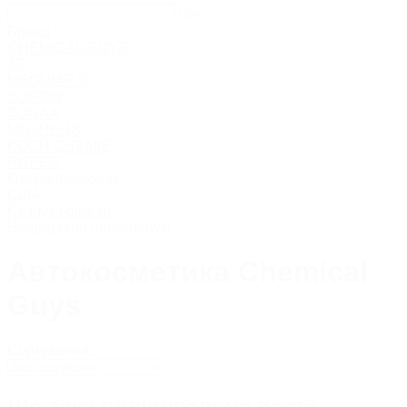
грн
Бренд
CHEMICAL GUYS
3D
MEGUIAR`S
SOFT99
SONAX
MOTHERS
KOCH CHEMIE
RUPES
Країна виробник
США
Скинути фільтр
Нещодавно переглянуті
Автокосметика Chemical
Guys
Сортування:
Що таке полірувальна паста