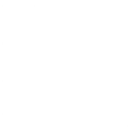
Полірувальна паста V32 Optical Grade Extreme Compound
4 oz
608
грн
Продано
Полірувальна паста VSS Scratch And Swirl Remover 4 oz
557
грн
Продано
Полірувальна паста V32 Optical Grade Extreme Compound
16 oz
1114
грн
Продано
Полірувальна паста VSS Scratch And Swirl Remover 16 oz
1114
грн
Продано
Полірувальна паста V38 Optical Grade Final 4 oz
608
грн
Продано
Полірувальна паста V4 All In One Polish + Shine + Sealant
16 oz