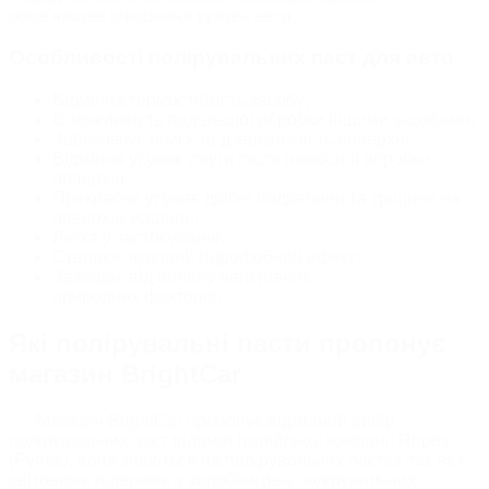
обов'язкове очищення кузова авто.
Особливості полірувальних паст для авто
Відмінна термостійкість засобу;
Є можливість подальшої обробки іншими засобами;
Забезпечує блиск та дзеркальність поверхні;
Відмінно усуває смуги після неякісної обробки
поверхні;
Прекрасно усуває дрібні подряпини та тріщини на
поверхні машини;
Легка у застосуванні;
Створює чудовий гідрофобний ефект;
Захищає від впливу негативних
природних факторів;
Які полірувальні пасти пропонує
магазин BrightCar
Магазин BrightCar пропонує відмінний вибір
полірувальних паст відомої Італійської компанії Rupes
(Рупес), вони знаються на полірувальних пастах так як є
світовими лідерами з виробництва полірувальних