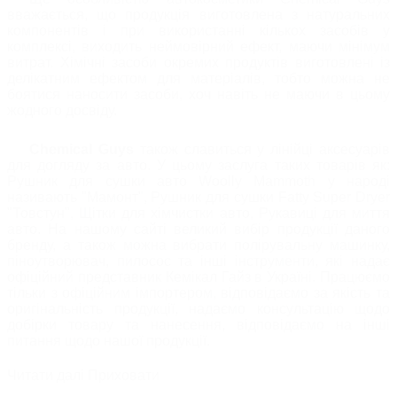
вважається, що продукція виготовлена ​​з натуральних
компонентів і при використанні кількох засобів у
комплексі, виходить неймовірний ефект, маючи мінімум
витрат. Хімічні засоби окремих продуктів виготовлені із
делікатним ефектом для матеріалів, тобто можна не
боятися наносити засоби, хоч навіть не маючи в цьому
жодного досвіду.
Chemical Guys
також славиться у лінійці аксесуарів
для догляду за авто. У цьому заслуга таких товарів як:
Рушник для сушки авто Woolly Mammoth у народі
називають "Мамонт", Рушник для сушки Fatty Super Dryer
"Товстун", Щітки для хімчистки авто, Рукавиці для миття
авто. На нашому сайті великий вибір продукції даного
бренду, а також можна вибрати полірувальну машинку,
піноутворювач, пилосос та інші інструменти, які надає
офіційний представник Кемікал Гайз в Україні. Працюємо
тільки з офіційним імпортером, відповідаємо за якість та
оригінальність продукції, надаємо консультацію щодо
добірки товару та нанесення, відповідаємо на інші
питання щодо нашої продукції.
Читати далі
Приховати