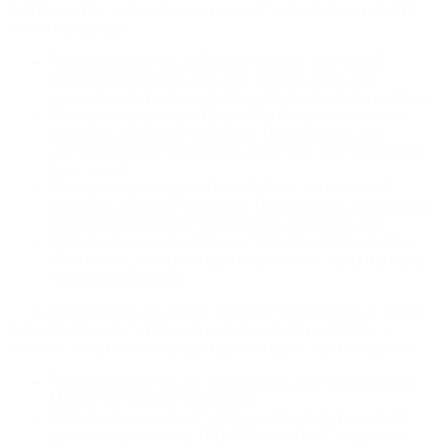
машинок. Ми намагаємося надати повний асортимент
їхньої продукції:
Полірувальна паста Zephir Coarse, має синій
ковпачок, крупний абразив. Призначена для
застосування з жорсткими полірувальними кругами.
Полірувальна паста Quarz Medium, має зелений
ковпачок, середній абразив. Призначена для
застосування з полірувальними кругами середньої
жорсткості.
Полірувальна паста Keramik Fine, має жовтий
ковпачок, дрібний абразив. Призначена для роботи
із середньо-м'якими полірувальними кругами.
Полірувальна паста Rupes UHS Easy Gloss мікро
абразивна, створена для керамічних лаків та лаків
після фарбування.
Також хочемо нагадати про круті полірувальні пасти
компанії Meguiar's (Магваєрс) виробництва США. У
їхньому асортименті представлені дуже гідні продукти:
Полірувальна паста грубозерниста універсальна -
M100 Pro Speed Compound;
Полірувальна паста грубозерниста для твердий
європейських лаків - M101 Foam-Cut Compound;