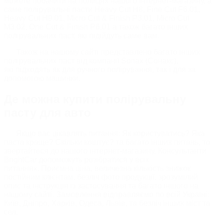
можете побачити на полицях нашого інтернет-магазину, а
саме полірувальні пасти Heavy Cut H8, Fine Cut F6.01,
Heavy Cut H9.01, Micro Cut & Finish P3.01, Micro Cut
M3.02, One Cut & Finish P6.01 а також багато інших
полірувальних паст, які підійдуть саме вам.
Також на нашому сайті представлено багато інших
полірувальних паст від компанії Sonax (Сонакс),
які підходять як для ручного полірування, так і для за
допомогою машинки.
Де можна купити полірувальну
пасту для авто
Якщо вас цікавлять питання: Як користуватись? Яка
паста краще? Скільки коштує? та багато інших питань, то
звертайтеся до нашого інтернет-магазину. Консультанти
BrightCar допоможуть розібратися у всіх
питаннях. Приємна ціна, величезна кількість знижок
постійним клієнтам, безліч фото продукції, зрозумілий
опис та інструкція із застосування та багато іншого на
нашому сайті. Замовлення відправляємо по всій Україні:
Київ, Дніпро, Харків, Одеса, Львів, та безліч інших міст та
сел.