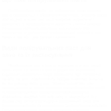
Полірувальна паста - це полімерний засіб, основа
якого складається з абразивних частинок, силікону, воску
або водної основи, цей засіб видаляє подряпини і
потертості з лакофарбового покриття в лічені секунди.
Абразивна поліроль створена в основному для
нанесення за допомогою полірувальної машинки, але
також є засоби і для ручного нанесення.
Види полірувальних паст для
авто та їх застосування
Полірувальні пасти мають відмінність в черговості
нанесення, і у зв'язку з цим їх ділять на: абразивну,
середньо абразивну і мікро абразивну. При нанесенні
засобу на авто, абразивність відіграє важливу роль так
як, наприклад, якщо у вас глибока подряпина або
пошкодження то варто наносити абразивну пасту, після
неї рекомендується використовувати середньо
абразивну, завдяки якій шар лаку згладжується. А у
фіналі слід застосувати дрібно абразивний засіб для
посилення ефекту та закріплення досягнутих результатів.
Перед нанесенням засобів необхідно провести