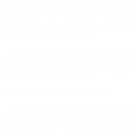
говорити доступними словами, то в розумінні більшості
людей детейлінг - це ретельний догляд за автомобілем у
найдрібніших деталях за допомогою автокосметики. У
США детейлінг - це мистецтво, там професіонали
роблять неймовірні речі, на що у них йде багато часу та
сил. Але в тому чи іншому випадку без професійної
автокосметики не обійтись у цій справі!
Виробництво автокосметики вже давно вийшло на
новий рівень, як і виробництво нових автомобілів. І в наш
час автовласникові стало важко обходитися без
спеціальних миючих засобів. Компанія BrightCar хотіла б
допомогти у виборі потрібної автохімії та розповісти
детальніше про компанію Chemical Guys.
Про компанію Chemical Guys
Компанія Chemical Guys вже давно займає лідируючі
позиції у світовому рейтингу автокосметики, вона також
стала популярною і в Україні. Засоби
Кемікал Гайз
виготовляються у США, штат Каліфорнія. Компанія була
заснована у 1960-х роках. Каталог компанії складається з
таких засобів: