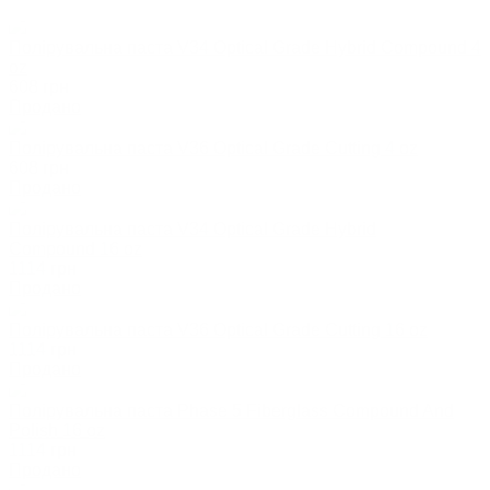
Полірувальна паста V34 Optical Grade Hybrid Compound 4
oz
608
грн
Продано
Полірувальна паста V36 Optical Grade Cutting 4 oz
608
грн
Продано
Полірувальна паста V34 Optical Grade Hybrid
Compound 16 oz
1114
грн
Продано
Полірувальна паста V36 Optical Grade Cutting 16 oz
1114
грн
Продано
Полірувальна паста Phase 5 Fiberglass Compound And
Polish 16 oz
1114
грн
Продано