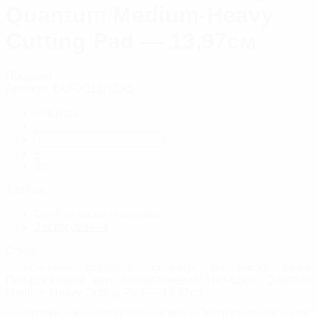
Quantum Medium-Heavy
Cutting Pad — 13,97см
Продано
Артикул:
BUFX112HEX5
Кількість:
-
+
шт.
709
грн.
Опис та характеристики
Застосування
Опис:
Компанія BrightCar пропонує до вашої уваги
Полірувальний круг помаранчевий Hex-Logic Quantum
Medium-Heavy Cutting Pad — 13,97см
Купити за вигідною ціною Полірувальний круг