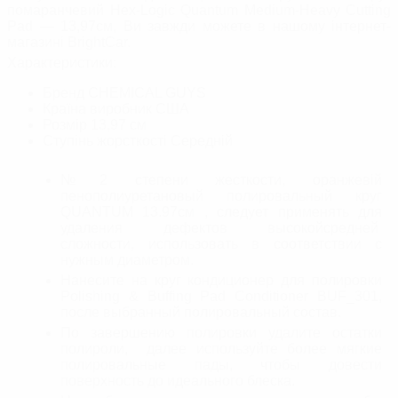
помаранчевий Hex-Logic Quantum Medium-Heavy Cutting
Pad — 13,97см, Ви завжди можете в нашому інтернет-
магазині BrightСar.
Характеристики:
Бренд
CHEMICAL GUYS
Країна виробник
США
Розмір
13,97 см
Ступінь жорсткості
Середній
№2 степени жесткости, оранжевій
пенополиуретановый полировальный круг
QUANTUM 13.97см , следует применять для
удаления дефектов высокойсредней
сложности, использовать в соответствии с
нужным диаметром.
Нанесите на круг кондиционер для полировки
Polishing & Buffing Pad Conditioner BUF_301,
после выбранный полировальный состав.
По завершению полировки удалите остатки
полироли, далее используйте более мягкие
полировальные пады, чтобы довести
поверхность до идеального блеска.