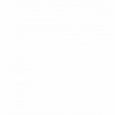
Не забудьте провести очистку круга, чтобы
поддержать его рабочие качества с помощью
Foam Pad Conditioning Brush BUF_900
специальной щетки для очистки
полировального круга.
Используйте очиститель для полировальных
кругов на основе цитрусовых «Пад Клинер»
Foam & Wool Citrus-Based Pad Cleaner
BUF_333_16 для удаления остатков
полировальных составов из пеноматериала
пада.
Екстер'єр
Інтер'єр
Аксесуари
Бренди
+38 (050) 600 42 53
Оплата
Доставка
Статті
Контакти
Розробка інтернет магазину
: Fenix Industry © 2026