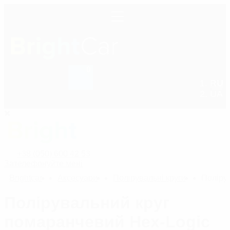
0
+38 (050) 600 42 53
RU
UA
+38 (050) 600 42 53
Зателефонуйте мені
Bright
car
Аксесуари
Полірувальні круги
Поліру
Полірувальний круг
помаранчевий Hex-Logic