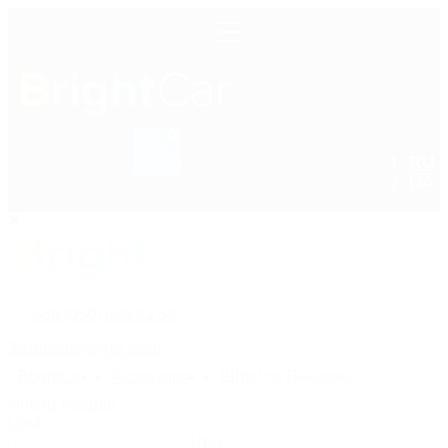
0
RU
+38 (050) 600 42 53
UA
+38 (050) 600 42 53
Зателефонуйте мені
Bright
car
Аксесуари
Щітки та Пензлики
Фільтр товарів
Ціна:
грн