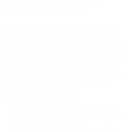
Щітка для миття автомобіля,
навіщо вона потрібна?
Відповідь на це питання дуже проста, без них ніяк.
Давайте розбиратися докладніше, це звичайно дуже
добре, якщо ви щойно вигнали свого залізного коня з
салону, і для догляду за ним спочатку знадобиться тільки
мийка. Але що робити автовласникам, в яких авто
пройшло не одну тисячу кілометрів, адже з часом і салон і
кузов страждають від впливу негативних природних і
механічних факторів і для того щоб захистити покриття
інтер'єру та екстер'єру авто, вам потрібно
використовувати автокосметику, але як це зробити без
спеціальних додаткових атрибутів? Ось тоді на допомогу
приходять професійні щітки для чищення авто.
Переваги їх використання:
Спеціально розроблена щетина, призначена для
автомобіля яка не завдасть шкоди;
Дуже зручні у використанні, багатофункціональні,
мають різні розміри;
Довговічність мають якісну та міцну конструкцію;