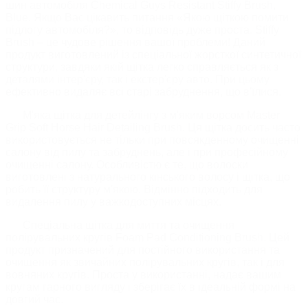
шин автомобіля Chemical Guys Resistant Stiffy Brush,
Blue. Якщо Вас цікавить питання «Якою щіткою помити
підлогу автомобіля?», то відповідь дуже проста. Stiffy
Brush – це чудове рішення вашої проблеми! Даний
продукт виготовлений із спеціальної жорсткої синтетичної
структури, завдяки якій щітка легко справляється як з
деталями інтер'єру, так і екстер'єру авто. При цьому
ефективно видаляє всі старі забруднення, що в'їлися.
М'яка щітка для детейлінгу з м'яким ворсом Master
Grip Soft Horse Hair Detailing Brush. Ця щітка досить часто
використовується не тільки при повсякденному очищенні
салону від пилу та забруднень, але і при професійному
очищенні салону. Особливістю є те, що волоски
виготовлені з натурального к
інського волосу
і щітка, що
робить її структуру м'якою. Відмінно підходить для
видалення пилу у важкодоступних місцях.
Спеціальна щітка для миття та очищення
полірувальних кругів Foam Pad Conditioning Brush. Цей
продукт призначений для постійного використання та
очищення як звичайних полірувальних кругів, так і для
вовняних кругів. Проста у використанні, надає вашим
кругам гарного вигляду і зберігає їх в ідеальній формі на
довгий час.