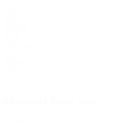
грн
Бренд
CHEMICAL GUYS
WORK STUFF
MEGUIAR`S
NANOSKIN
SOFT99
SONAX
TURTLE WAX
KOCH CHEMIE
VIKAN
MAXSHINE
RUPES
Країна виробник
США
Скинути фільтр
Нещодавно переглянуті
Автохімія Turtle Wax
Сортування: