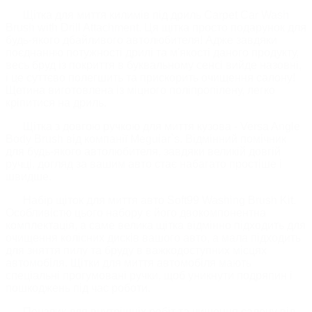
Щітка для миття килимів під дриль Carpet Car Wash
Brush with Drill Attachment. Ця щітка просто подарунок для
будь-якого дбайливого автолюбителя! Адже завдяки
поєднанню потужності дрилі та м'якості даного продукту,
весь бруд із покриття в буквальному сенсі вийде назовні,
і це суттєво полегшить та прискорить очищення салону!
Щетина виготовлена ​​із міцного поліпропілену, легко
кріпитися на дриль.
Щітка з довгою ручкою для миття кузова - Versa Angle
Body Brush від компанії Meguiar`s. Відмінний помічник
для будь-якого автолюбителя, завдяки великій довгій
ручці, догляд за вашим авто стає набагато простіше і
швидше.
Набір щіток для миття авто Soft99 Washing Brush Kit.
Особливістю цього набору є його двокомпонентна
комплектація, а саме велика щітка відмінно підходить для
очищення колісних дисків вашого авто, а мала підходить
для зняття пилу та бруду в важкодоступних місцях
автомобіля. Щітки для миття автомобіля мають
спеціальні прогумовані ручки, щоб уникнути подряпин і
пошкоджень під час роботи.
Пензлик для внутрішніх робіт та чищення салону від