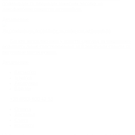
полімерних та гібридних захисних засобів на
лакофарбове покриття автомобіля.
Детальніше
Як правильно доглядати за салоном автомобіля
Багато автовласників у понятті «догляд за машиною»
розуміють лише спостереження за її технічним станом та
регулярне миття кузова.
Детальніше
Екстер'єр
Інтер'єр
Аксесуари
Бренди
+38 (050) 600 42 53
Оплата
Доставка
Статті
Контакти