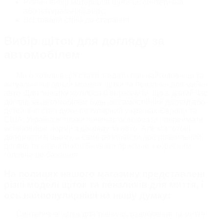
Різний вибір матеріалів щетини: синтетична
або натуральний ворс;
Всі товари стійкі до стирання.
Вибір щіток для догляду за
автомобілем
Ми б хотіли в цій статті згадати про найголовніші та
актуальні на даний момент щітки та пензлики для мийки
авто. Для початку хотілося б відзначити, що в даний час
догляд за автомобілем будь це самостійний догляд або
детейлінг, став дуже популярний у країнах Європи та
США, Україна ж тільки починає освоювати і переймати
установлені норми з догляду за авто. Але ми готові
допомогти в цьому, а саме розповісти про правильний
догляд та навчити комбінувати приємне з корисним,
головне це бажання.
На полицях нашого магазину представлені
різні моделі щіток та пензликів для миття, і
ось найпопулярніші на нашу думку:
Синтетична щітка для тканини, оздоблення та миття