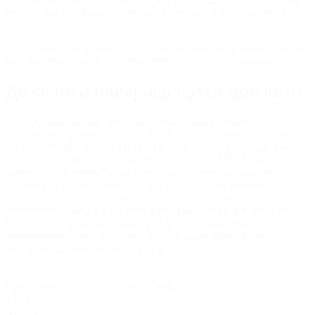
Koch Chemie. Дуже корисний аксесуар для очищення
салону.
Також в асортименті наших товарів ви можете знайти
безліч корисних аксесуарів для вашого автомобіля.
Де купити найкращі щітки для авто
На полицях нашого сайту Ви можете знайти
величезний вибір аксесуарів для автомобіля та засобів
автокосметики для догляду за авто. У нас є гарний вибір
обладнання для миття та полірування ЛФП. Якщо Ви
хочете підтримувати чистоту вашого автомобіля як у
салоні так і зовні, звертайтесь до нас, і ми зможемо
підібрати для вас найкращі атрибути для догляду за авто.
Замовити товар ви можете у нашому інтернет-магазині
BrightCar, термін доставки 1-2 дні. Ми надсилаємо
замовлення в усі міста та села України: Київ, Луцьк,
Вінниця, Дніпро, Львів, Одеса.
Щітка для чищення дисків - Turtle Wax
391
грн
Купити