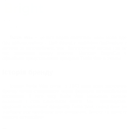
258
грн
Продано
Turtle Wax
– це ім'я варто пам'ятати, коли мова йде
про автокосметику -. Цей бренд є надійним партнером у
догляді за автомобілем, має багаторічний досвід і за це
час завоював довіру клієнтів. Магазин BrightCar є
офіційним представником продукції Turtle Wax в Україні.
Історія бренду
Історія Turtle Wax сягає з 1941 року, коли засновник
бренду почав створювати перші формули автомобільної
косметики. З того часу Turtle Wax завоював світове
визнання і став синонімом якості. Ми пропонуємо
широкий асортимент продуктів Turtle Wax, серед яких ви
знайдете все необхідне для очищення, блиску та захисту
вашого автомобіля.