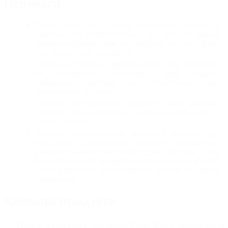
Переваги
Turtle Wax має понад 80-річний досвід у
виробництві автокосметики. За цей час бренд
зарекомендував себе як надійний та, який дбає
про якість своїх продуктів.
Компанія постійно вдосконалює свої формули
та інноваційні технології, щоб надати
найкращий догляд за автомобілем при
мінімальних зусиллях.
Широкий асортимент продуктів який включає
поліролі, воски, шампуні, очисники для скла та
багато іншого.
Легкість використання: компанія розуміє, що
власникам автомобілів потрібно комфортно
використовувати косметику для догляду. Тому
вони створюють продукти, які легко наносяться і
розподіляються, забезпечуючи швидкі та зручні
результати.
Ключові продукти
Одним з ключових продуктів Turtle Wax є оригінальна