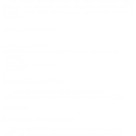
Ви можете розраховувати на якість продукції
Turtle
Wax
та наш надійний сервіс. Віддайте перевагу якості,
оберіть Turtle Wax для вашого автомобіля разом із
BrightCar.
Читати далі
Приховати
Підписка на новини
Отримуйте актуальну інформацію про наші акції та
новинки
Підписатися
Turtle Wax ICE Seal N Shine
Сілант від Turtle Wax, який входить в ТОП
найпопулярніших захисних покриттів для авто в США.
Детальніше
Protective Pie від Chemical Guys
Protective Pie від американської компанії Chemical
Guys – це технологія нанесення пошарово воскових,