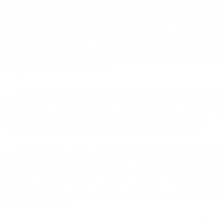
поліроль з карнаубським воском, а також нова лінійка
засобів на основі кераміки SiO2 та графену – це Hybrid
Solution. Вона містить передові компоненти, які надають
вашому авто захисний шар і відновлюють блиск. Завдяки
нашим ексклюзивним технологіям, засоби Turtle Wax
глибоко проникають в лакофарбове покриття, усуваючи
незначні дрібні дефекти та залишають ваш автомобіль
бездоганним та захищеним.
Також топовий продукт всіх часів антицарапін Turtle
Wax. Він допоможе вам ефективно усунути подряпини,
запобігаючи пошкодженню лакофарбового покриття.
Використання антицарапіна Turtle Wax - це швидкий та
простий спосіб повернути блиск вашому автомобілю.
Не забудьте і про антидощ Turtle Wax, який стане
вашим надійним помічником під час дощу. Цей продукт
відштовхує воду та забруднення, залишаючи ваше авто
сяючим навіть під час поганої погоди. Застосовуйте
антидощ Turtle Wax перед поїздкою, і ви будете
насолоджуватись яскравим блиском вашого автомобіля в
будь-яких умовах.