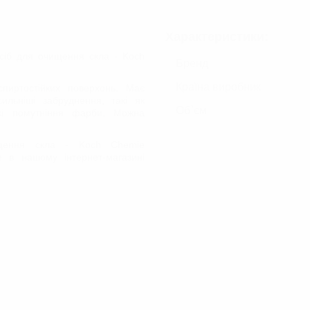
Шампуні для ручного миття
Шампуні для безконтактного миття
Характеристики:
Осушувачі/Вологопоглиначі
криття
асіб для очищення скла - Koch
НАБОРИ ДЛЯ ЕКСТЕР'ЄРУ АВТО
Бренд
ДОГЛЯД ЗА МОТОЦИКЛОМ
Країна виробник
пиртостійких поверхонь. Має
 ФАР
ильніші забруднення, такі як
Об`єм
окі помутніння фарби. Можна
щення скла - Koch Chemie
 в нашому інтернет-магазині