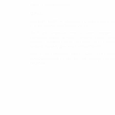
ЗАСОБИ ДЛЯ ОЧИЩЕННЯ
Опис та характеристики
КУЗОВА
Опис:
Очищувачі лакофарбового по
Компанія BrightCar пропонує до вашої уваги З
Глина/Автоскраб
Chemie SpeedGlassCleaner 140 ml.
Знежирювачі
Засіб для чищення скла та інших твердих с
ВІДНОВЛЕННЯ ТА ЗАХИСТ
приємний запах цукерок. Очищає навіть найс
комахи, залишки воску, силікону та неглиб
ДОГЛЯД ЗА СКЛОМ
використовувати для скла з полікарбонату.
Купити за вигідною ціною Засіб для очи
SpeedGlassCleaner 140 ml, Ви завжди можете
BrightСar.