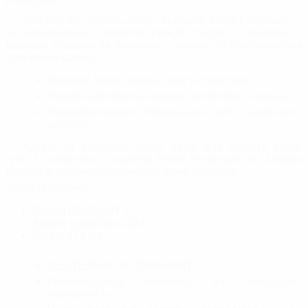
Protectant.
Для тих, хто любить блиск, Supreme Shine Protectant —
це найшвидший і простий спосіб створити поверхню з
високим блиском на вінілових, гумових та пластмасових
поверхнях салону.
Чудовий захист вінілу, гуми та пластику.
Нежирна формула очищає, висвітлює і захищає.
Ультрафіолетове блокування для надійного
захисту.
Купити за вигідною ціною Засіб для захисту вінілу
гуми та пластику - Supreme Shine Protectant, Ви завжди
можете в нашому інтернет-магазині BrightСar.
Характеристики:
Бренд
MEGUIAR`S
Країна виробник
США
Об`єм
473 мл
ТЩАТЕЛЬНО ВСТРЯХНИТЕ.
Рекомендуется наносить на холодную
поверхность.