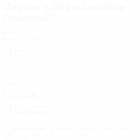
Meguiar's Supreme Shine
Protectant
У наявності
Артикул:
G4016
Кількість:
-
+
шт.
757
грн.
Купити
Купити в 1 клік
Опис та характеристики
Застосування
Опис:
Компанія BrightCar пропонує до вашої уваги Засіб для
захисту вінілу гуми та пластику - Supreme Shine