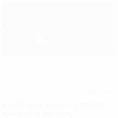
0
+38 (050) 600 42 53
RU
UA
+38 (050) 600 42 53
Зателефонуйте мені
Bright
car
Інтер'єр
Догляд за пластиком
Засіб дл
Засіб для захисту вінілу
гуми та пластику -