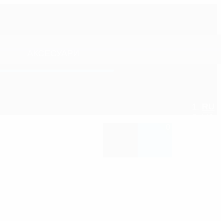
АКСЕСУАРИ
RU
UA
0
ПЛІКАТОРИ-ГУБКИ ТА МОЧАЛКИ
ОСВІЖУВАЧІ ПОВІТРЯ/
АРОМАТИЗАТОРИ
ШЛІФУВАЛЬНІ МАТЕРІАЛИ
ОЧИЩУВАЧІ КОНДИЦІОНЕРА
ЩІТКИ ТА ПЕНЗЛИКИ