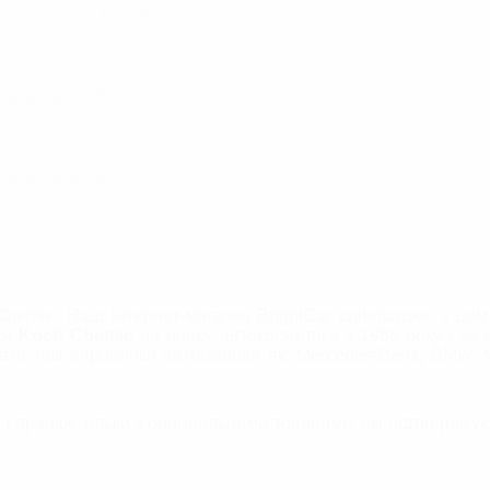
lgenreiniger K Viskos
genreiniger K
genreiniger K 12L
Chemie. Наш інтернет-магазин BrightCar співпрацює з цим
нія
Koch Chemie
на ринку автокосметики з 1968 року і за в
ти такі виробники автомобілів як: Mercedes-Benz, BMW, V
 і працює тільки з оригінальними товарами, які підтверджу