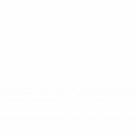
 виробником із самого відкриття, завдяки якому постійно
сі ці роки встигла підкорити не тільки Німеччину, а й усю
olkswagen, а також виробник має сертифікат якості який
ються сертифікатом якості. Купуючи продукцію компанії Кох