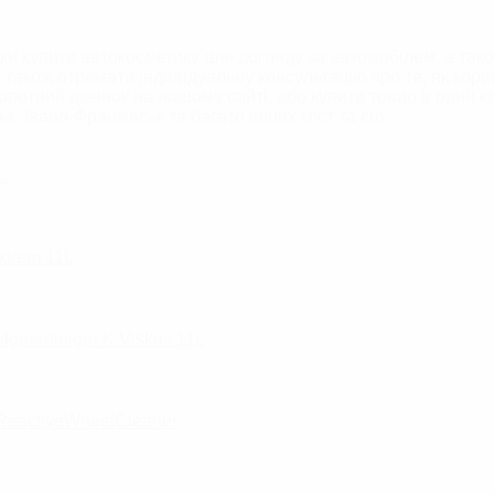
ки купити автокосметику для догляду за автомобілем, а тако
 також отримати індивідуальну консультацію про те, як кори
ротний дзвінок на нашому сайті, або купити товар в один кл
ьк, Івано-Франківськ та багато інших міст та сіл.
L
xtrem 11L
lgenreiniger K Viskos 11L
 ReactiveWheelCleaner