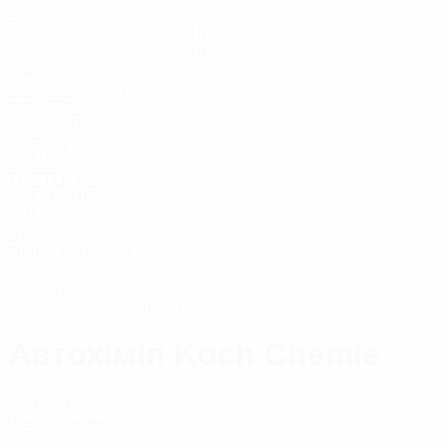
Тверді воски
Ціна:
Рідкі воски
грн
Глейзи
грн
Сіланти
Бренд
Захисні засоб
CHEMICAL GUYS
Засоби проти под
Кольорові відновлювальн
WILLSON
Поліролі для мет
MEGUIAR`S
Поліролі для хр
SOFT99
SONAX
ПОЛІРУВАЛЬНІ П
TURTLE WAX
KOCH CHEMIE
BULLSONE
РІДКЕ СКЛО/НАНОКЕ
RUPES
Країна виробник
Німеччина
ЗАСОБИ ДЛЯ ОЧИЩЕН
Скинути фільтр
Нещодавно переглянуті
Автохімія Koch Chemie
Сортування:
назад
Очищувачі лакофарбовог