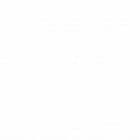
, який глибоко проникає в шар металу, та завдяки хімічному
 це як останній штрих у вигляді вашого залізного коня.
прочитати те, що вказує інструкція із застосування.
 що економить час та полегшує працю як автовласників,
нень та впливу на матеріал. Саме з цієї причини види
 є чудові засоби для очищення дисків, які не зможуть
представити для вас деякі варіанти з них:
х, алюмінієвих або хромованих, також підходить для догляду