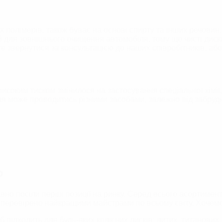
б
Шампуні для безконтактного миття
Осушувачі/Вологопоглиначі
их полімерів, також буває на основі спирту та інших речовин
ИСТ ФАР
НАБОРИ ДЛЯ ЕКСТЕР'ЄРУ АВТО
ля зовнішнього очищення автомобіля, тому що чисті диски –
 звернутися за консультацією до наших співробітників, або 
ЛОМ
ДОГЛЯД ЗА МОТОЦИКЛОМ
соким тиском змінилося на застосування спеціальної хімії,
ення може проводитись різними засобами, залежно від забруд
о
но посіли перші позиції на ринку.
Серед всього асортименту
ї перевірено найкращими майстрами по всьому світу. Хочемо 
б підходить для будь-яких колісних дисків: литих, титанови