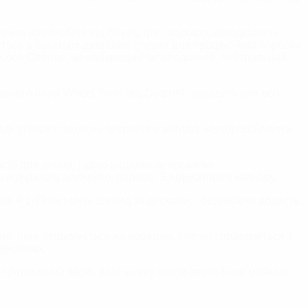
ння автомобіля від бітуму, іржі, нальоту, колодкового
ться в багатьох детейлінг студіях для професійної обробки
від Koch Chemie, це найкращий безкислотний, нейтральний
івного пилу. Wheel Tonic від Софт99 підходить для всіх
ду створює захисне покриття у вигляді невидимої плівки,
іб для дисків, гарно видаляє неорганічні
 відкритого алюмінію, порогів. З індикатором кольору.
ції 4:1. Полегшить догляд за дисками, і безумовно додасть
ьно,
піна затримується на поверхні, і легко справляється з
ий запах.
синтетичний засіб,
його важко змити звичайною мийкою.