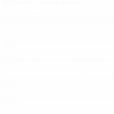
Де купити очисник дисків
У нашому інтернет-магазині BrightCar ви можете не тіль
переглянути рейтинг лідируючих засобів догляду за авто, а
сайті, мають сертифікацію. Ви можете замовити послугу зво
України: Дніпро, Харків, Одеса, Київ, Вінниця, Чернігів, Луц
Універсальний очисник дисків - Koch Chemie Felgenblitz 11
4750
грн
Купити
Кислотний очищувач дисків - Koch Chemie Felgenreiniger E
3190
грн
Купити
Очисник алюмінієвих дисків та поверхонь - Koch Chemie Fe
2895
грн
Купити
Очисник колісних дисків без кислот та лугів - Koch Chemie
1220
грн
Купити