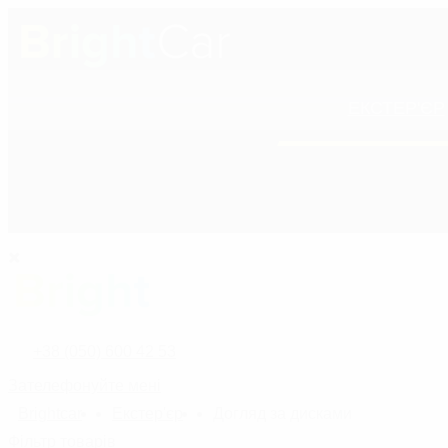
ЕКСТЕР'ЄР
+38 (050) 600 42 53
ПОЛІРОЛІ ДЛЯ КУ
+38 (050) 600 42 53
Зателефонуйте мені
Bright
car
Екстер'єр
Догляд за дисками
назад
Фільтр товарів