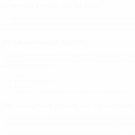
Очисник дисків що це таке
Глина/Автоскра
Знежирювачі
Очисник дисків – це спеціальний засіб на основі хімічн
ВІДНОВЛЕННЯ ТА ЗАХ
впливу вичищає забруднення. Даний вид засобів важливий д
Для того, щоб розібратися як наносити очищувач, ви можете
ДОГЛЯД ЗА СК
Види очисників дисків
На даний момент миття абразивними матеріалами під ви
так і співробітників автомийок та детейлінг студій. Очищ
очисників поділяються на:
Лужні;
На основі спирту;
Кислотні;
Поєднані, на основі поверхнево-активних речовин.
Які очищувачі дисків ми пропонуєм
Ми працюємо із виробниками автокосметики, які вже дав
залишити автовласників байдужими
Якість даної продукці
Очисник Sonax Xtreme Wheel Cleaner (Німеччина) – засі