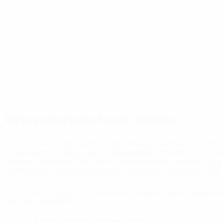
Очисник алюмінієвих дисків та поверхонь - Koch Chemie Fe
284
грн
Продано
Очисник колісних дисків ортофосфорний - Koch Chemie Fel
209
грн
Продано
Очисник колісних дисків ортофосфорний - Koch Chemie Fel
2057
грн
Продано
Автокосметика Koch Chemie
У цій статті розкажемо про німецьку компанію Koch 
поповнюються ряди наших задоволених клієнтів. Компа
Європу. Продукцію Кох Хемі рекомендують використовува
підтверджує повну відповідність продукції з нормами VDA.
Магазин BrightCar є офіційним дилером даної продукції
хемі, ви отримуєте:
Автокосметику німецької якості;