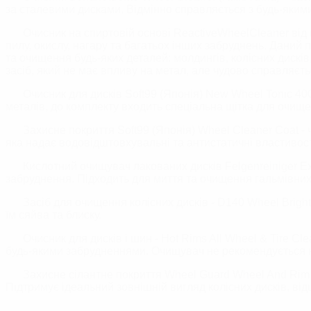
за сталевими дисками. Відмінно справляється з будь-якими 
Очисник на спиртовій основі ReactiveWheelCleaner від к
пилу, окислу, нагару та багатьох інших забруднень. Даний 
та очищення будь-яких деталей: молдингів, колісних дискі
засіб, який не має впливу на метал, але чудово справляєть
Очисник для дисків Soft99 (Японія) New Wheel Tonic 40
металів, до комплекту входить спеціальна щітка для очище
Захисне покриття Soft99
(Японія)
Wheel Cleaner Coat - 
яка надає водовідштовхувальні та антистатичні властивост
Кислотний очищувач лакованих дисків Felgenreiniger Ex
забруднення. Підходить для миття та очищення гальмівних 
Засіб для очищення колісних дисків - D140 Wheel Bright
їм сяйва та блиску.
Очисник для дисків і шин - Hot Rims All Wheel & Tire Cl
будь-якими забрудненнями.
Очищувач не рекомендується н
Захисне сілантне покриття Wheel Guard Wheel And Rim
П
ідтримує ідеальний зовнішній вигляд колісних дисків, ві