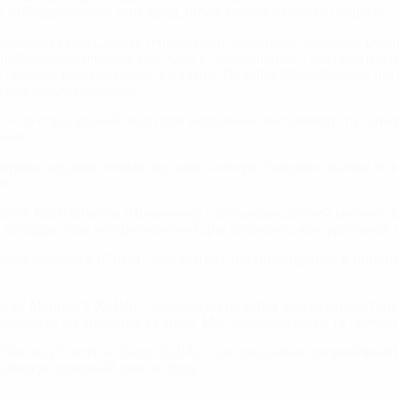
забрудненнями: пил, бруд, бітум, смоли та багато іншого.
омпанії Koch Chemie (Німеччина), відмінний засіб для очище
професійний очисник Кох Хемі є преміальним, і використовує
в, порогів, кенгурятників, супортів. ReactiveWheelCleaner 
ся із забрудненнями.
0 – це спеціальний засіб для видалення металевого та гальм
ння.
чудово видаляє плями від води та жиру. Завдяки своєму скла
і.
trem Koch Chemie (Німеччина) – сильнокислотний мийний зас
колодок. Але не призначений для алюмінію, кенгурятників із
ener Meguiar's (США) - концентрат, що розводиться в пропор
eaner
Meguiar's (США)
– реакція на реактив видно моментал
аносити на алюміній та хром. Має рожевий колір та приємн
 Wax від Chemical Guys
(США)
–
це спеціально розроблений 
дштовхує дорожній пил та бруд.