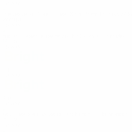
Продано
Очисник дисків безкислотний - Koch Chemie Felgenblitz Alk
6998
грн
Продано
Універсальний очисник дисків - Koch Chemie Felgenblitz
440
грн
Продано
0
грн
Продано
0
грн
Продано
Кислотний очищувач дисків - Koch Chemie Felgenreiniger E
251
грн
Продано