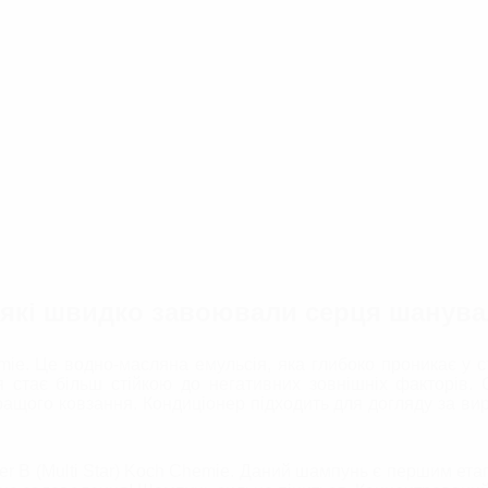
і які швидко завоювали серця шанува
mie. Це водно-масляна емульсія, яка глибоко проникає у с
ля стає більш стійкою до негативних зовнішніх факторі
кращого ковзання. Кондиціонер підходить для догляду за виро
er B (Multi Star) Koch Chemie. Даний шампунь є першим ет