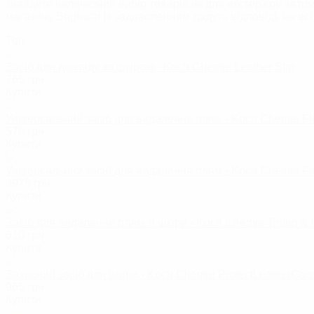
знайдете величезний вибір товарів як для екстер'єру автомо
магазину Brightcar із задоволенням дадуть відповідь на вс
Топ
Засіб для догляду за шкірою - Koch Chemie Leather Star
765
грн
Купити
Універсальний засіб для видалення плям - Koch Chemie F
570
грн
Купити
Універсальний засіб для видалення плям - Koch Chemie F
3975
грн
Купити
Засіб для видалення плям зі шкіри - Koch Chemie Tinten & 
610
грн
Купити
Захисний засіб для шкіри - Koch Chemie ProtectLeatherCar
965
грн
Купити