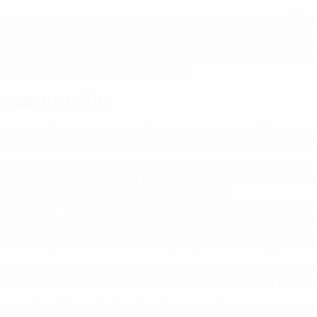
б
Шампуні для безконтактного миття
, але зовсім не знають як доглядати за таким салоном.
З час
Осушувачі/Вологопоглиначі
ртості.
Для того щоб розібратися і зрозуміти як правильног
 забезпечити постійний блиск, новизну та приємний запах ш
ИСТ ФАР
НАБОРИ ДЛЯ ЕКСТЕР'ЄРУ АВТО
а шкіряним салоном. На нашому сайті представлений величез
онер для шкіри підійде саме для вас.
ЛОМ
ДОГЛЯД ЗА МОТОЦИКЛОМ
и автомобіля
еличезний асортимент засобів для шкіряних виробів від від
ьним розробкам. І так, рейтинг найкращих товарів для догл
r Quick Detailer Matte Finish від Chemical Guys – це засіб 
 матеріал, створює матовий ефект на поверхні, запобігає по
ь для всіх кольорів оббивки сидінь та салону.
er Cleaner - найкращий засіб від японського виробника. Зас
ондиціонер чудово видаляє забруднення з пор шкіряних виро
о складу даного продукту входить бджолиний віск та силікон
ахисне покриття на поверхні шкіри від вологи та води. Лос
ійний продукт від компанії Meguiar's, спеціально призначени
метики від американської компанії містять натуральні комп
ther Conditioner від Сhemical Guys - засіб чудово живить і