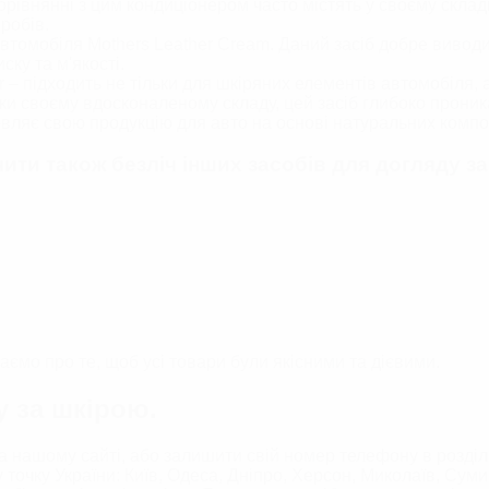
орівнянні з цим кондиціонером часто містять у своєму скл
робів.
автомобіля Mothers Leather Cream. Даний засіб добре вивод
ку та м'якості.
r – підходить не тільки для шкіряних елементів автомобіля,
 своєму вдосконаленому складу, цей засіб глибоко проникає
вляє свою продукцію для авто на основі натуральних компо
чити також безліч інших засобів для догляду з
аємо про те, щоб усі товари були якісними та дієвими.
у за шкірою.
 нашому сайті, або залишити свій номер телефону в розділі
 точку України: Київ, Одеса, Дніпро, Херсон, Миколаїв, Сум