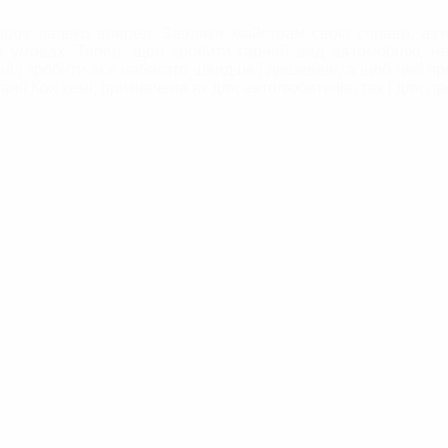
ов далеко вперед. Завдяки майстрам своєї справи, авто
 умовах. Тепер, щоб зробити гарний вид автомобілю, не 
ні і зробити все набагато швидше і дешевше, а щоб цей пр
нії Кох хемі, призначена як для автолюбителів, так і для пр