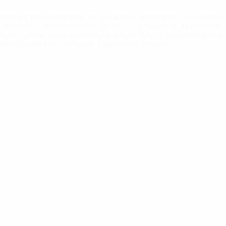
хімія стала ближчою до кінцевого споживача. Більшість
потрібно звертатися до детейлінг студії або автомийки.
оцес займав у вас мінімальну кількість часу наш менеджер
офесійного використання у детейлінг студіях.