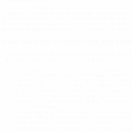
Глина/Автоскра
Дуже часто люди купують собі авто зі шкіряним салоном
Знежирювачі
пошарпаним, можуть з'явитися плями, розтріскування, поте
потратити багато часу та сил. Щоб уникнути цих проблем і
ВІДНОВЛЕННЯ ТА ЗАХ
використовувати спеціальні лінійки засобів для догляду з
допоможемо вам розібратися в тому, який засіб чи кондиці
ДОГЛЯД ЗА СК
Який вибрати кондиціонер для шкір
Наш інтернет-магазин BrightСar пропонує вашій увазі в
зарекомендувати, завдяки своїм нано формулам, та спеціал
Детейл-спрей для шкіряних елементів автомобіля Leathe
штучної та для вінілу. Засіб добре очищає та живить
в будь-якому місці і в будь-який час, а також підходит
Очисник-кондиціонер для шкіри авто Soft99 Seat Leath
покриття, уповільнює передчасний знос і старіння. К
Лосьйон для догляду за шкірою Sonax Leather Care – д
кольорів більш еластичними та створює спеціальне з
аромат нової шкіри.
Бальзам Meguiar's Ultimate Leather Balm – це профес
оббивка сидінь, чи сумка або взуття. Засоби автокос
блискучий вигляд, м'якість і чистоту поверхні.
Кондиціонер для догляду за шкіряними покриттями Lea