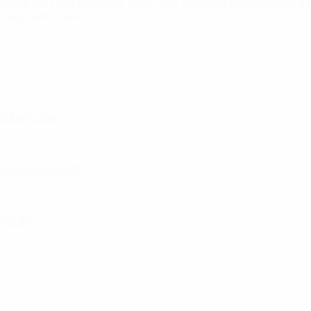
біля так і для інтер'єру.
Якщо вам потрібна консультація пр
і ваші запитання.
leckenwasser
leckenwasser 10L
Kuli-Ex
e