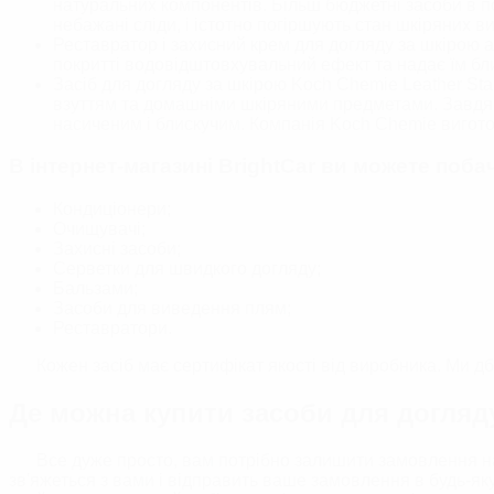
натуральних компонентів. Більш бюджетні засоби в п
небажані сліди, і істотно погіршують стан шкіряних ви
Реставратор і захисний крем для догляду за шкірою 
покритті водовідштовхувальний ефект та надає їм блис
Засіб для догляду за шкірою Koch Chemie Leather Sta
взуттям та домашніми шкіряними предметами. Завдяки
насиченим і блискучим. Компанія Koch Chemie вигото
В інтернет-магазині BrightСar ви можете поба
Кондиціонери;
Очищувачі;
Захисні засоби;
Серветки для швидкого догляду;
Бальзами;
Засоби для виведення плям;
Реставратори.
Кожен засіб має сертифікат якості від виробника. Ми дб
Де можна купити засоби для догляд
Все дуже просто, вам потрібно залишити замовлення на
зв'яжеться з вами і відправить ваше замовлення в будь-яку