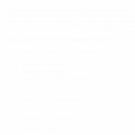
За нашими спостереженнями ринок автокосметики піш
продуктів орентовані на ручне застосування в домашніх
Достатньо купити автокосметику у нашому інтернет-магази
готовий завжди допомогти у виборі засобу! Продукція компа
У каталозі Koch Chemie зможете знайти:
Ну, по-перше, це товари для екстер'єру:
Поліроль для кузова;
Полірувальна паста;
Очисник дисків, ЛКП, двигуна;
Антидощ;
Віск;
Рідке скло (Нанокераміка);
Шампунь.
Також товари для інтер'єру:
Очищувач шкіри;