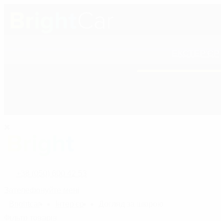
ЕКСТЕР'ЄР
+38 (050) 600 42 53
ПОЛІРОЛІ ДЛЯ КУ
+38 (050) 600 42 53
Зателефонуйте мені
Bright
car
Інтер'єр
Догляд за шкірою
назад
Фільтр товарів