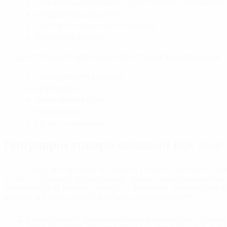
Універсальний очищувач для пластику та тканини;
Кондиціонер для шкіри;
Засіб для полірування пластику;
Освіжувач повітря.
Що стосується авто аксесуарів, то
Кох Хемі
пропонує:
Губки для миття кузова;
Мікрофібри;
Полірувальні кола;
Розпилювачі;
Щітки та пензлики.
Популярні товари компанії Кох хем
1. Засіб для догляду за шкірою Leather Star Koch Che
м'якості. Завдяки кондиціонеру, шкіра салону автомобі
здатність шкірі дихати і змащує її внутрішні волокна для 
відгуки та багато іншого дивіться на нашому сайті.
2. Універсальний безконтактний наношампунь Vorreinig