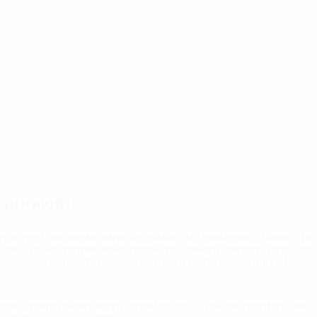
льників:
труктуру шкіряних виробів, надає їм глянцевого блиску та
в. Спеціально розроблена формула даного засобу залишає
бами зі шкіри, такими як куртки, взуття, меблі тощо. Ціна,
апом у трифазному митті автомобіля. З цим безфосфатним і