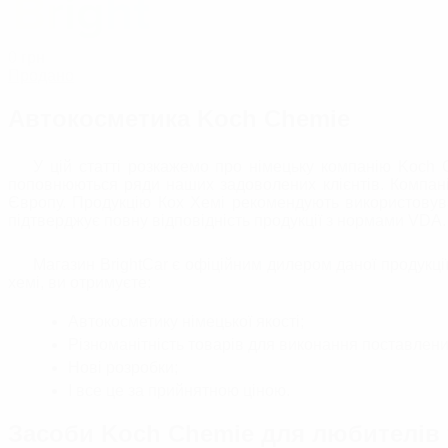
0
грн
Продано
Автокосметика Koch Chemie
У цій статті розкажемо про німецьку компанію Koch 
поповнюються ряди наших задоволених клієнтів. Компа
Європу. Продукцію Кох Хемі рекомендують використовува
підтверджує повну відповідність продукції з нормами VDA.
Магазин BrightCar є офіційним дилером даної продукції
хемі, ви отримуєте:
Автокосметику німецької якості;
Різноманітність товарів для виконання поставлени
Нові розробки;
І все це за прийнятною ціною.
Засоби Koch Chemie для любителів т