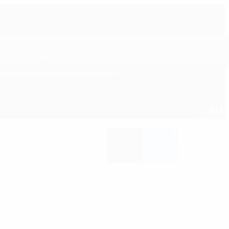
АКСЕСУАРИ
RU
UA
0
ПЛІКАТОРИ-ГУБКИ ТА МОЧАЛКИ
ОСВІЖУВАЧІ ПОВІТРЯ/
АРОМАТИЗАТОРИ
ШЛІФУВАЛЬНІ МАТЕРІАЛИ
ОЧИЩУВАЧІ КОНДИЦІОНЕРА
ЩІТКИ ТА ПЕНЗЛИКИ