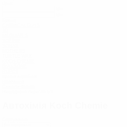
Тверді воски
Ціна:
Рідкі воски
грн
Глейзи
грн
Сіланти
Бренд
Захисні засоб
CHEMICAL GUYS
Засоби проти под
Кольорові відновлювальн
3D
Поліролі для мет
MEGUIAR`S
Поліролі для хр
SOFT99
SONAX
ПОЛІРУВАЛЬНІ П
MOTHERS
TURTLE WAX
KOCH CHEMIE
РІДКЕ СКЛО/НАНОКЕ
BULLSONE
RUPES
Країна виробник
ЗАСОБИ ДЛЯ ОЧИЩЕН
Німеччина
Скинути фільтр
Нещодавно переглянуті
Автохімія Koch Chemie
назад
Сортування:
Очищувачі лакофарбовог