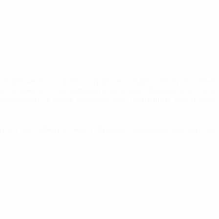
 виробником із самого відкриття, завдяки якому постійно
сі ці роки встигла підкорити не тільки Німеччину, а й усю
olkswagen, а також виробник має сертифікат якості який
ються сертифікатом якості. Купуючи продукцію компанії Кох