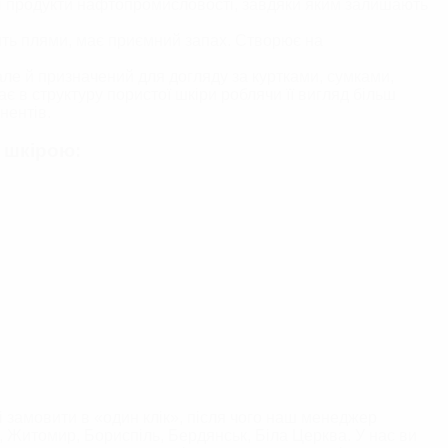
аді продукти нафтопромисловості, завдяки яким залишають
ить плями, має приємний запах. Створює на
 але й призначений для догляду за куртками, сумками,
 в структуру пористої шкіри роблячи її вигляд більш
нентів.
а шкірою:
 замовити в «один клік», після чого наш менеджер
и, Житомир, Бориспіль, Бердянськ, Біла Церква. У нас ви