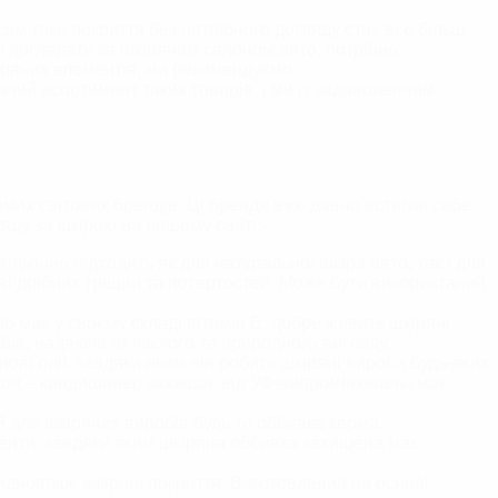
ом таке покриття без потрібного догляду стає все більш
о доглядати за шкіряним салоном авто, потрібно
кіряних елементів, ми рекомендуємо
ний асортимент таких товарів, і ми із задоволенням
омих світових брендів. Ці бренди вже давно встигли себе
яду за шкірою на нашому сайті:
відмінно підходить як для натуральної шкіри авто, так і для
яві дрібних тріщин та потертостей. Може бути використаний
іб має у своєму складі вітамін Е, добре живить шкіряні
бів, надаючи їм чистого та природного вигляду.
ові олії, завдяки яким він робить шкіряні вироби будь-яких
ьйон – кондиціонер захищає від УФ-випромінювань, має
й для шкіряних виробів будь то оббивка керма,
оненти, завдяки яким шкіряна оббивка захищена має
 відновлює шкіряні покриття. Виготовлений на основі