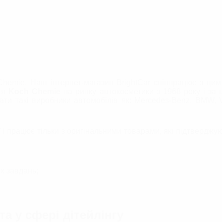
Chemie. Наш інтернет-магазин BrightCar співпрацює з цим
нія
Koch Chemie
на ринку автокосметики з 1968 року і за в
ти такі виробники автомобілів як: Mercedes-Benz, BMW, V
 і працює тільки з оригінальними товарами, які підтверджу
х завдань;
а у сфері дітейлінгу