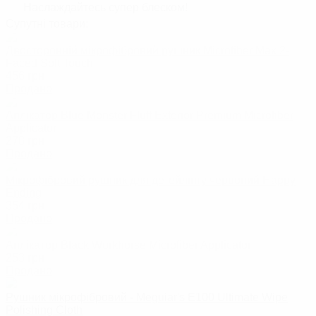
Наслаждайтесь супер блеском!
Супутні товари:
Двосторонній мікрофібровий рушник Microfiber Max 2-
Faced Soft Touch
456
грн
Продано
Аплікатор Blue Monster Fluff Exterior Premium Microfiber
Applicator
278
грн
Продано
Мікрофібровий рушник для детейлінгу червоний Happy
Ending
354
грн
Продано
Аплікатор Black Workhorse Microfiber Applicator
253
грн
Продано
Рушник мікрофібровий - Meguiar's E100 Ultimate Wipe
Polishing Cloth