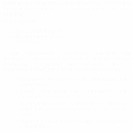
лакофарбових покриттів Activate Instant Wet Finish Shine
And Seal, Ви завжди можете в нашому інтернет-магазині
BrightСar.
Характеристики:
Бренд
CHEMICAL GUYS
Країна виробник
США
Об`єм
473 мл
Для приминения Хорошенько вымойте все
поверхности перед нанесением, чтобы получить лучшие
результаты, используйте автомобильную глину и
специальный спрей для очистки поверхности кузова.
Встряхните бутылочку, чтобы перемешать все
компоненты.
Спрей распылите на аппликатор или
непосредственно на деталь.
Распределите состав тонким слоем с помощью
микрофибрового аппликатора, оставьте на 15
минут.
Удалите остатки спрея чистым полотенцем из
микрофибры.