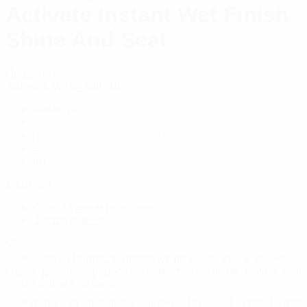
Activate Instant Wet Finish
Shine And Seal
Продано
Артикул:
WAC_208_16
Кількість:
-
+
шт.
1 114
грн.
Опис та характеристики
Застосування
Опис:
Компанія BrightCar пропонує до вашої уваги Захисний
спрей для лакофарбових покриттів Activate Instant Wet
Finish Shine And Seal
Купити за вигідною ціною Захисний спрей для