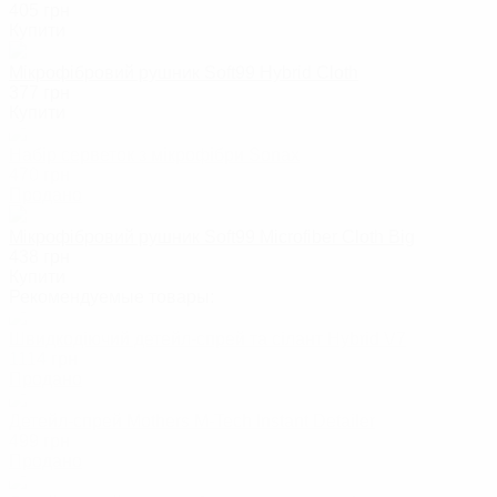
405
грн
Купити
Мікрофібровий рушник Soft99 Hybrid Cloth
377
грн
Купити
Набір серветок з мікрофібри Sonax
470
грн
Продано
Мікрофібровий рушник Soft99 Microfiber Cloth Big
438
грн
Купити
Рекомендуемые товары:
Швидкодіючий детейл-спрей та сілант Hybrid V7
1114
грн
Продано
Детейл-спрей Mothers M-Tech Instant Detailer
499
грн
Продано