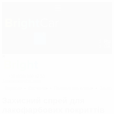
0
+38 (050) 600 42 53
RU
UA
+38 (050) 600 42 53
Зателефонуйте мені
Bright
car
Екстер'єр
Поліролі для кузова
Захисні
Захисний спрей для
лакофарбових покриттів