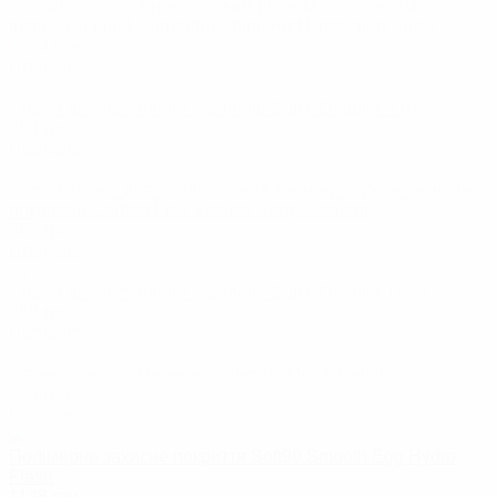
Детейл-спрей з карнаубським воском та сілантом
Instawax Liquid Carnauba Shine And Protection Spray
1013
грн
Продано
Спрей для детейлінгу Synthetic Quick Detailer 4 oz
354
грн
Продано
Спрей-сілант для продовження терміну служби захисних
покриттів Carbon Flex Vitalize Spray Sealant
861
грн
Продано
Спрей для детейлінгу Synthetic Quick Detailer 16 oz
658
грн
Продано
Детейл-спрей - Meguiar's Ultimate Quick Detailer
904
грн
Продано
Полімерне захисне покриття Soft99 Smooth Egg Hydro
Flash
1128
грн