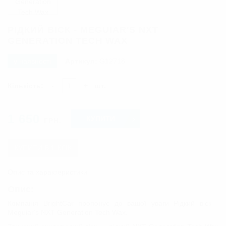
РІДКИЙ ВІСК - MEGUIAR'S NXT
GENERATION TECH WAX
у наявності
Артикул:
G12718
Кількість:
-
+
шт.
1 650
КУПИТИ
ГРН.
КУПИТИ В 1 КЛІК
Опис та характеристики
Опис:
Компанія BrightCar пропонує до вашої уваги Рідкий віск -
Meguiar's NXT Generation Tech Wax.