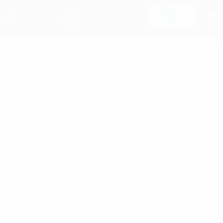
0
RU
UA
BRIGHT
CAR
ЕКСТЕР'ЄР
ПОЛІРОЛІ ДЛЯ КУЗОВА
РІДКІ ВОСКИ