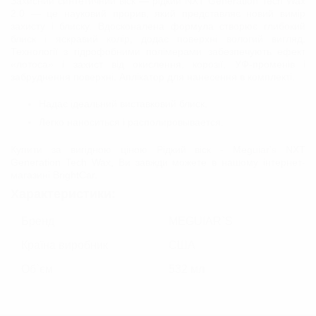
Захисний синтетичний віск — рідкий NXT Generation Tech Wax
2.0 — це науковий прорив, який представляє новий вимір
захисту і блиску. Вдосконалена формула створює глибокий
блиск і яскравий колір, додає поверхні вологий вигляд.
Технології з гідрофобними полімерами забезпечують ефект
«лотоса» і захист від окислення, корозії, УФ-променів і
забруднення поверхні. Аплікатор для нанесення в комплекті.
Надає ідеальний виставковий блиск.
Легко наноситься і располировывается.
Купити за вигідною ціною Рідкий віск - Meguiar's NXT
Generation Tech Wax, Ви завжди можете в нашому інтернет-
магазині BrightСar.
Характеристики:
Бренд
MEGUIAR`S
Країна виробник
США
Об`єм
532 мл