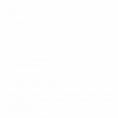
Продано
Артикул:
MS22224
Кількість:
-
+
шт.
449
грн.
Опис та характеристики
Застосування
Опис:
Компанія BrightCar пропонує до вашої уваги Рідкий
віск Mothers M-Tech Spray Wax.
Купити за вигідною ціною Рідкий віск Mothers M-Tech
Spray Wax, Ви завжди можете в нашому інтернет-
магазині BrightСar.
Характеристики: