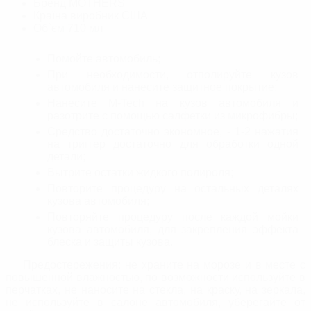
Бренд
MOTHERS
Країна виробник
США
Об`єм
710 мл
Помойте автомобиль;
При необходимости, отполируйте кузов
автомобиля и нанесите защитное покрытие;
Нанесите M-Tech на кузов автомобиля и
разотрите с помощью салфетки из микрофибры;
Средство достаточно экономное, - 1-2 нажатия
на триггер достаточно для обработки одной
детали;
Вытрите остатки жидкого полироля;
Повторите процедуру на остальных деталях
кузова автомобиля;
Повторяйте процедуру после каждой мойки
кузова автомобиля, для закрепления эффекта
блеска и защиты кузова.
Предостережения: не храните на морозе и в месте с
повышенной влажностью, по возможности используйте в
перчатках, не наносите на стекла, на краску, на зеркала,
не используйте в салоне автомобиля, уберегайте от