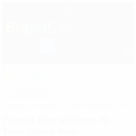
0
+38 (050) 600 42 53
RU
UA
+38 (050) 600 42 53
Зателефонуйте мені
Bright
car
Екстер'єр
Поліролі для кузова
Рідкі в
Рідкий віск Mothers M-
Tech Spray Wax