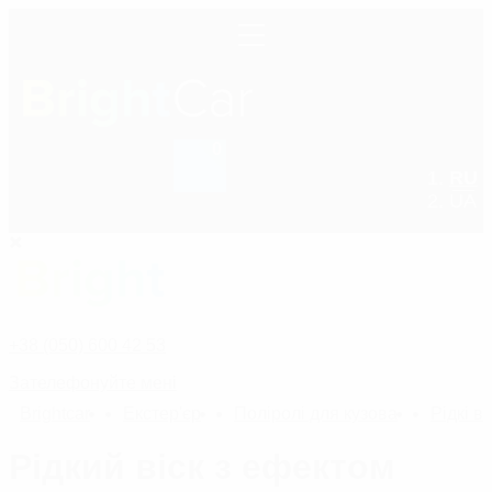
0
RU
+38 (050) 600 42 53
UA
+38 (050) 600 42 53
Зателефонуйте мені
Bright
car
Екстер'єр
Поліролі для кузова
Рідкі в
Рідкий віск з ефектом