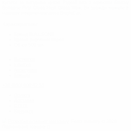
Купити за вигідною ціною Рідкий віск з ефектом блиску
Bullsone First Class High Gloss Wax, Ви завжди можете в
нашому інтернет-магазині BrightСar.
Характеристики:
Бренд
BULLSONE
Країна виробник
Корея
Об`єм
500 мл
Екстер'єр
Інтер'єр
Аксесуари
Бренди
+38 (050) 600 42 53
Оплата
Доставка
Статті
Контакти
Розробка інтернет магазину
: Fenix Industry © 2026
Порівняння товарів
(
)