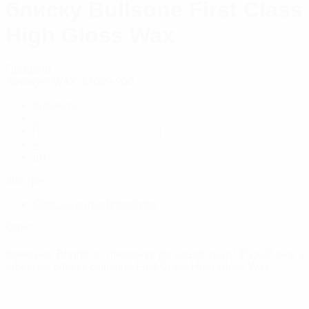
блиску Bullsone First Class
High Gloss Wax
Продано
Артикул:
WAX-13069-900
Кількість:
-
+
шт.
385
грн.
Опис та характеристики
Опис:
Компанія BrightCar пропонує до вашої уваги Рідкий віск з
ефектом блиску Bullsone First Class High Gloss Wax.