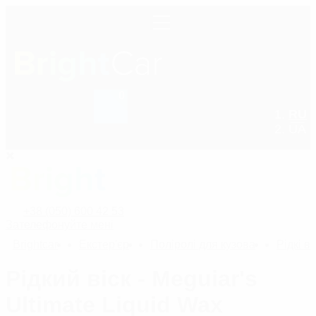
0
+38 (050) 600 42 53
RU
UA
+38 (050) 600 42 53
Зателефонуйте мені
Bright
car
Екстер'єр
Поліролі для кузова
Рідкі в
Рідкий віск - Meguiar's
Ultimate Liquid Wax