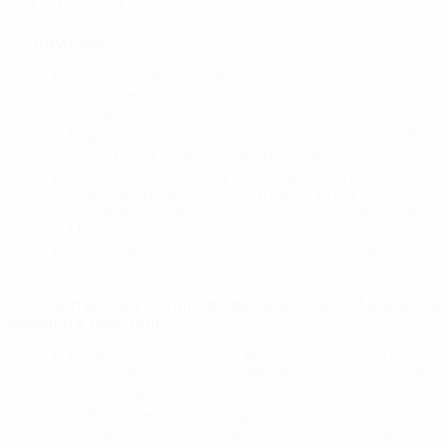
Об`єм
473 мл
Вручную:
С помощью прилагаемого аппликатора,
нанесите тонкий, ровный слой средства на всю
поверхность автомобиля.
Рекомендуется повторить действие, чтобы
убедиться в полном покрытии поверхности.
Позвольте продукту просохнуть пока
поверхность не станет матовой, затем протрите
ее микрофибровой салфеткой Supreme Shine
Microfiber Towel.
Переверните салфетку и протрите поверхность
повторно сухой стороной.
Орбитальная полировальная машинка / Машинка
двойного действия:
Нанесите небольшое количество продукта на
всю поверхность чистого поролонового
полировальника.
Установите машинку над окрашенной
поверхностью и работая на маленькой