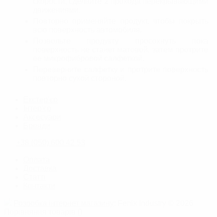
скорости, сделайте 2 прохода перекрывающими
движениями.
Повторно применяйте продукт, чтобы покрыть
всю поверхность автомобиля.
Позвольте продукту просохнуть пока
поверхность не станет матовой, затем протрите
ее микрофибровой салфеткой.
Переверните салфетку и протрите поверхность
повторно сухой стороной.
Екстер'єр
Інтер'єр
Аксесуари
Бренди
+38 (050) 600 42 53
Оплата
Доставка
Статті
Контакти
Розробка інтернет магазину
: Fenix Industry © 2026
Порівняння товарів
(
)