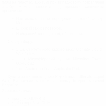
плям на пластику або гумі при випадковому потраплянні
засобу. Можна наносити під прямими сонячними
променями.
Найтехнологічніше передовий восковий склад
Meguiar's.
Широкий захист поверхні.
Найкращий коефіцієнт відображення.
Склад набору:
1 шт. Синтетичного рідкого віску Ultimate Liquid
Wax 473 мл.;
1 шт. Мікрофібровий рушник Microfiber Towel
60х40 см.;
1 шт. Аплікатор Foam Applicator Pad.
Купити за вигідною ціною Рідкий віск - Ultimate Liquid
Wax, Ви завжди можете в нашому інтернет-магазині
BrightСar.
Характеристики:
Бренд
MEGUIAR`S
Країна виробник
США