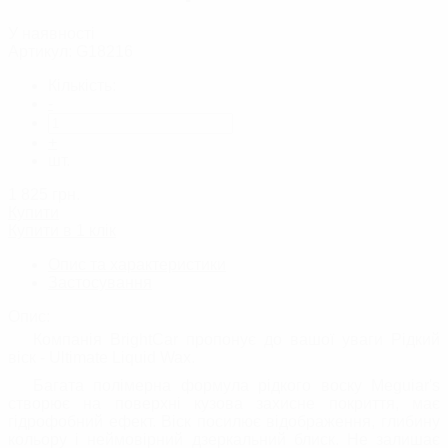
У наявності
Артикул:
G18216
Кількість:
-
+
шт.
1 825
грн.
Купити
Купити в 1 клік
Опис та характеристики
Застосування
Опис:
Компанія BrightCar пропонує до вашої уваги Рідкий
віск - Ultimate Liquid Wax.
Багата полімерна формула рідкого воску Meguiar's
створює на поверхні кузова захисне покриття, має
гідрофобний ефект. Віск посилює відображення, глибину
кольору і неймовірний дзеркальний блиск. Не залишає