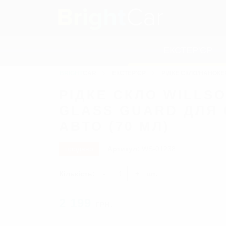
ЕКСТЕР'ЄР
BRIGHT
CAR
ЕКСТЕР'ЄР
РІДКЕ СКЛО/НАНОКЕ
ПОЛІРОЛІ ДЛЯ КУЗОВА
Тверді воски
РІДКЕ СКЛО WILLS
Рідкі воски
GLASS GUARD ДЛЯ 
Глейзи
АВТО (70 МЛ)
Сіланти
Захисні засоби
Засоби проти подряпин
продано
Артикул:
WS-01238
Кольорові відновлювальні пол
Поліролі для металу
Кількість:
-
+
шт.
Поліролі для хрому
ПОЛІРУВАЛЬНІ ПАСТИ
2 199
ГРН.
РІДКЕ СКЛО/НАНОКЕРАМІ