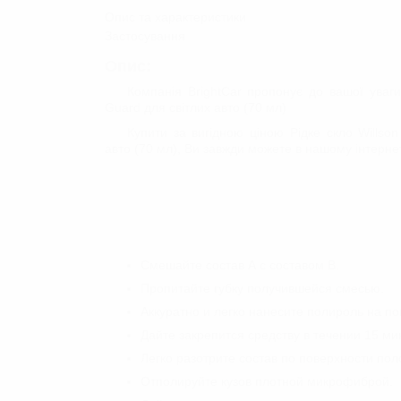
ЗАСОБИ ДЛЯ ОЧИЩЕННЯ
Опис та характеристики
КУЗОВА
Застосування
Очищувачі лакофарбового по
Опис:
Глина/Автоскраб
Компанія BrightCar пропонує до вашої уваги
Знежирювачі
Guard для світлих авто (70 мл)
ВІДНОВЛЕННЯ ТА ЗАХИСТ
Купити за вигідною ціною Рідке скло Willso
авто (70 мл), Ви завжди можете в нашому інтернет
ДОГЛЯД ЗА СКЛОМ
Смешайте состав А с составом В.
Пропитайте губку получившейся смесью.
Аккуратно и легко нанесите полироль на по
Дайте закрепится средству в течении 15 мин
Легко разотрите состав по поверхности пол
Отполируйте кузов плотной микрофиброй.