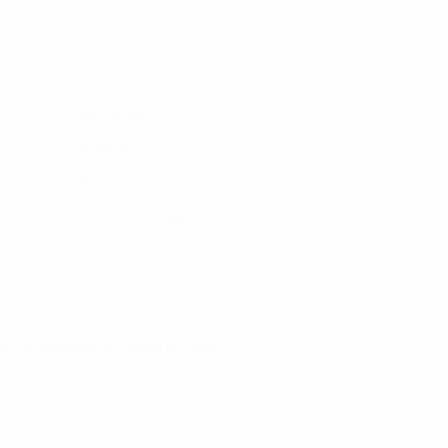
WILLSON
Японія
70 мл
Для світлих авто
в, не нажимайте сильно на губку.