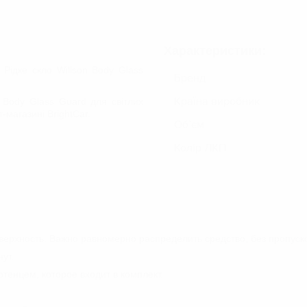
Шампуні для ручного миття
Шампуні для безконтактного миття
Осушувачі/Вологопоглиначі
криття
Характеристики:
НАБОРИ ДЛЯ ЕКСТЕР'ЄРУ АВТО
 Рідке скло Willson Body Glass
Бренд
ДОГЛЯД ЗА МОТОЦИКЛОМ
 ФАР
Країна виробник
n Body Glass Guard для світлих
-магазині BrightСar.
Об`єм
Колір ЛКП
верхность. Важно равномерно распределить средство, без пропуско
ут.
отенцем, которое входит в комплект.